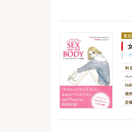
書籍
判 
ペ
ISB
発
定