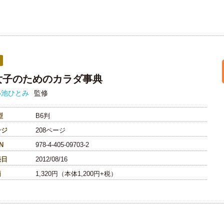
女子のためのカラダ事典
小池ひとみ
監修
型
B6判
ージ
208ページ
N
978-4-405-09703-2
売日
2012/08/16
価
1,320円（本体1,200円+税）