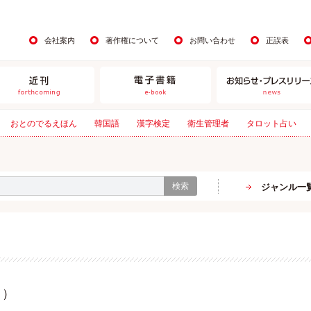
会社案内
著作権について
お問い合わせ
正誤表
おとのでるえほん
韓国語
漢字検定
衛生管理者
タロット占い
検索
ジャンル一
ミ）