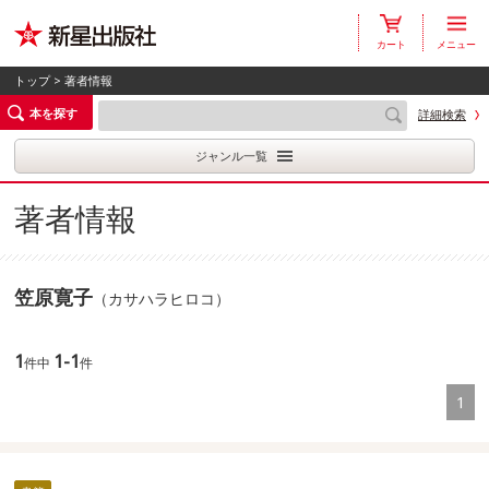
カート
メニュー
トップ
> 著者情報
本を探す
詳細検索
ジャンル一覧
著者情報
笠原寛子
（カサハラヒロコ）
1
1-1
件中
件
1