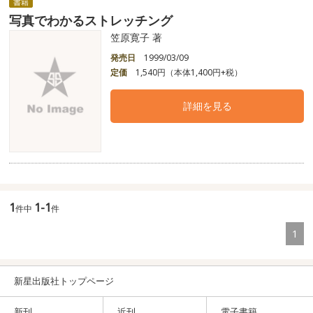
書籍
写真でわかるストレッチング
笠原寛子 著
発売日
1999/03/09
定価
1,540円（本体1,400円+税）
詳細を見る
1
1-1
件中
件
1
新星出版社トップページ
新刊
近刊
電子書籍