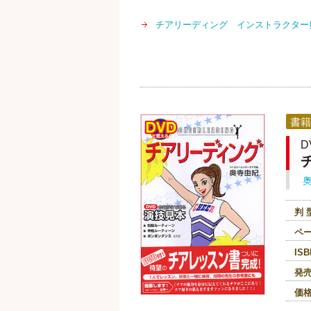
チアリーディング インストラクター
書籍
D
判 
ペ
ISB
発
価