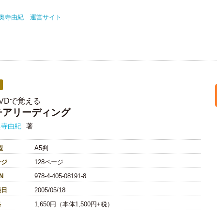
奥寺由紀 運営サイト
VDで覚える
チアリーディング
奥寺由紀
著
型
A5判
ージ
128ページ
N
978-4-405-08191-8
売日
2005/05/18
格
1,650円（本体1,500円+税）