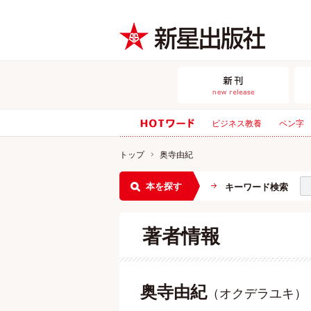
ビジネス教養
ペン字
トップ
奥寺由紀
本を探す
キーワード検索
著者情報
奥寺由紀
（オクデラユキ）