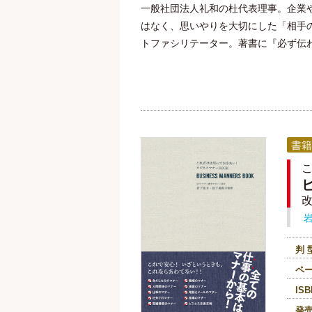
一般社団法人礼和の杜代表理事。企業
はなく、思いやりを大切にした「相手
トファシリテーター。著書に『必ず伝
書籍
判 
ペ
ISB
発