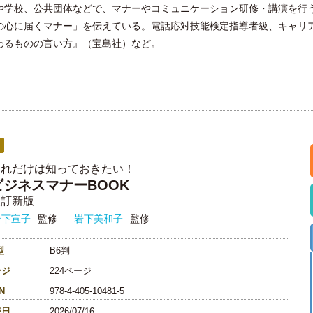
や学校、公共団体などで、マナーやコミュニケーション研修・講演を行
の心に届くマナー」を伝えている。電話応対技能検定指導者級、キャリ
わるものの言い方』（宝島社）など。
これだけは知っておきたい！
ビジネスマナーBOOK
改訂新版
岩下宣子
監修
岩下美和子
監修
型
B6判
ージ
224ページ
N
978-4-405-10481-5
売日
2026/07/16