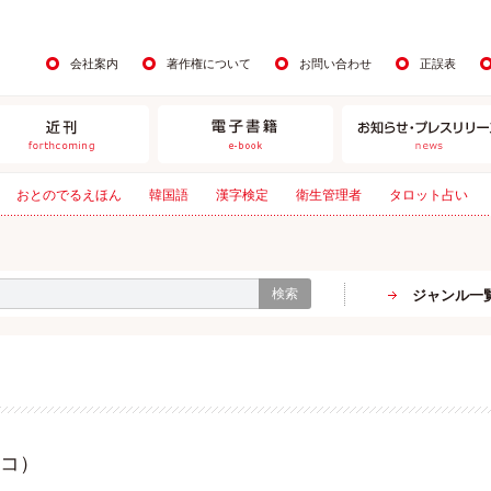
会社案内
著作権について
お問い合わせ
正誤表
おとのでるえほん
韓国語
漢字検定
衛生管理者
タロット占い
検索
ジャンル一
コ）