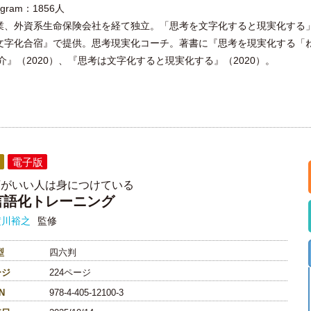
gram：1856人
業、外資系生命保険会社を経て独立。「思考を文字化すると現実化する
字化合宿』で提供。思考現実化コーチ。著書に『思考を現実化する「ね
』（2020）、『思考は文字化すると現実化する』（2020）。
電子版
頭がいい人は身につけている
言語化トレーニング
横川裕之
監修
型
四六判
ージ
224ページ
N
978-4-405-12100-3