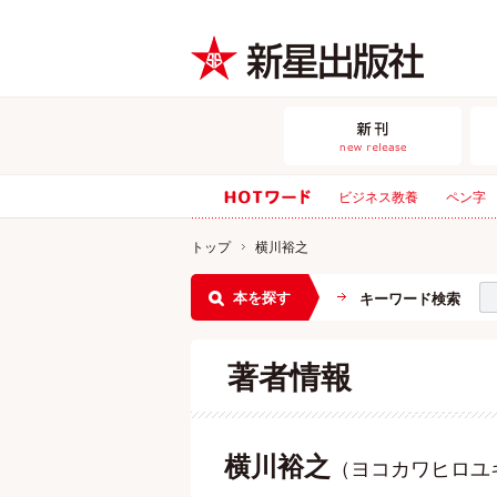
ビジネス教養
ペン字
トップ
横川裕之
本を探す
キーワード検索
著者情報
横川裕之
（ヨコカワヒロユ