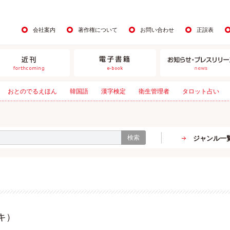
会社案内
著作権について
お問い合わせ
正誤表
おとのでるえほん
韓国語
漢字検定
衛生管理者
タロット占い
検索
ジャンル一
キ）