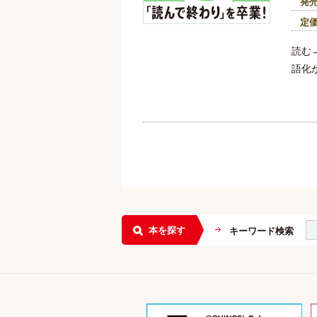
発
定
読む
語化
本を探す
キーワード検索