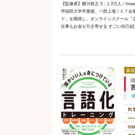
【監修者】横川裕之 X：1.3万人／Insta
早稲田大学卒業後、一部上場ＩＣＴ企
ド」を開発し、オンラインスクール『文
仕事もお金も引き寄せる すごい自己紹介
書籍
判 
ペ
ISB