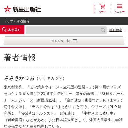
カート
メニュー
トップ
> 著者情報
本を探す
詳細検索
ジャンル一覧
著者情報
ささきかつお
（ササキカツオ）
東京都出身。『モツ焼きウォーズ～立花屋の逆襲～』( 第５回ポプラズ
ッコケ文学新人賞 ) で 2016 年にデビュー。ほかの著書に「謎解きホーム
ルーム」シリーズ（新星出版社）、『空き店舗 ( 幽霊つき ) あります』(
幻冬舎文庫 )、「ラストで君は『まさか！』と言う」シリーズ（PHP 研
究所 )、『名探偵はナルシスト』（静山社）、『半神さまは修行中』
（岩崎書店）などがある。また日本語教師として、外国人留学生に会話
や小論文などを長年指導している。