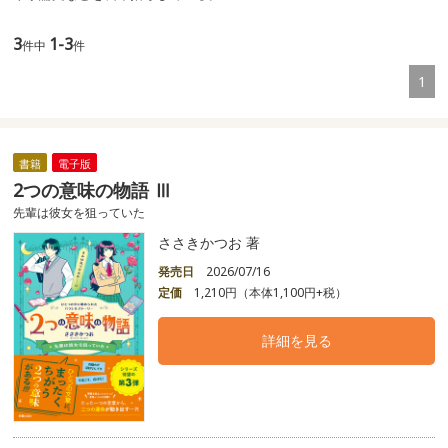
3
1-3
件中
件
1
書籍
電子版
2つの意味の物語 Ⅲ
先輩は彼女を狙っていた
ささきかつお 著
発売日
2026/07/16
定価
1,210円（本体1,100円+税）
詳細を見る