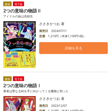
書籍
電子版
2つの意味の物語Ⅱ
アイドルの妹は高校生
ささきかつお 著
発売日
2024/07/11
定価
1,210円（本体1,100円+税）
詳細を見る
書籍
電子版
2つの意味の物語Ⅰ
勇者は聖なる剣を手に向かってくる魔物と戦った
ささきかつお 著
発売日
2023/12/07
定価
1,210円（本体1,100円+税）