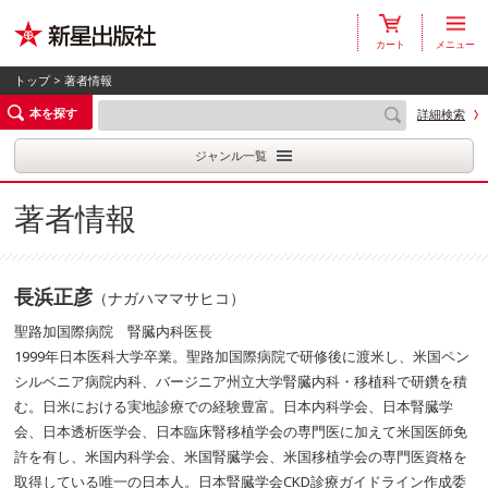
カート
メニュー
トップ
> 著者情報
本を探す
詳細検索
ジャンル一覧
著者情報
長浜正彦
（ナガハママサヒコ）
聖路加国際病院 腎臓内科医長
1999年日本医科大学卒業。聖路加国際病院で研修後に渡米し、米国ペン
シルベニア病院内科、バージニア州立大学腎臓内科・移植科で研鑽を積
む。日米における実地診療での経験豊富。日本内科学会、日本腎臓学
会、日本透析医学会、日本臨床腎移植学会の専門医に加えて米国医師免
許を有し、米国内科学会、米国腎臓学会、米国移植学会の専門医資格を
取得している唯一の日本人。日本腎臓学会CKD診療ガイドライン作成委