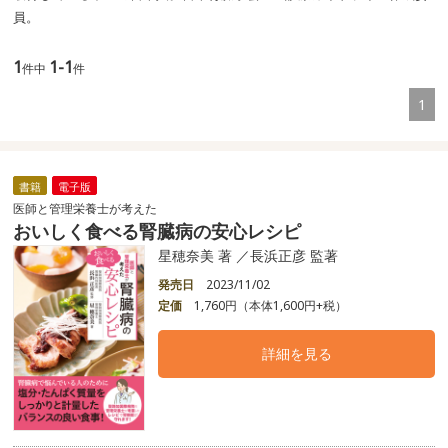
員。
1
1-1
件中
件
1
書籍
電子版
医師と管理栄養士が考えた
おいしく食べる腎臓病の安心レシピ
星穂奈美 著 ／長浜正彦 監著
発売日
2023/11/02
定価
1,760円（本体1,600円+税）
詳細を見る