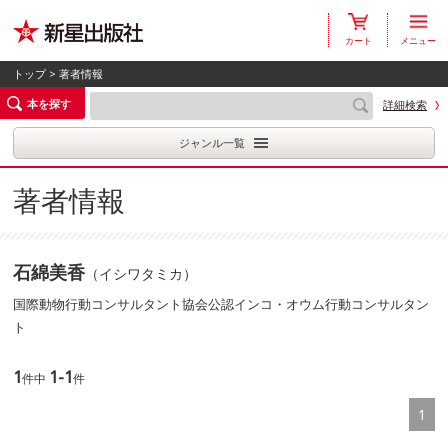
カート
メニュー
トップ
> 著者情報
本を探す
詳細検索
ジャンル一覧
著者情報
石綿美香
（イシワタミカ）
国際動物行動コンサルタント協会公認インコ・オウム行動コンサルタン
ト
1
1-1
件中
件
1