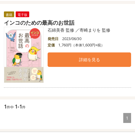
書籍
電子版
インコのための最高のお世話
石綿美香 監修 ／寄崎まりを 監修
発売日
2023/06/30
定価
1,760円（本体1,600円+税）
詳細を見る
1
1-1
件中
件
1