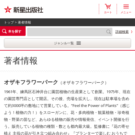
カート
メニュー
トップ
> 著者情報
本を探す
詳細検索
ジャンル一覧
著者情報
オザキフラワーパーク
（オザキフラワーパーク）
1961年、練馬区石神井台に園芸植物の生産業として創業。1975年、現在
の園芸専門店として開店。その後、売場を拡大し、現在は駐車場を含め
て約3000坪の敷地にて営業している。“Feel the Power of Plants”（感じ
よう！植物の力！）をスローガンに、花・多肉植物・観葉植物・珍奇植
物・野菜の苗など、あらゆる植物の販売や情報発信、イベント開催を行
う。販売している植物の種類・数とも都内最大級。監修書に『花の寄せ
植え 主役の花が引き立つ組み合わせ』『プランターで楽しむ おうちで