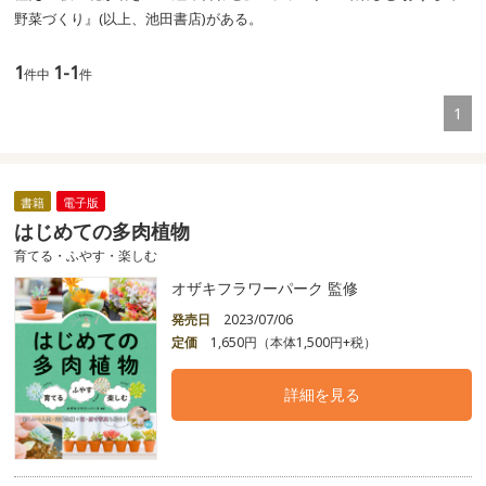
野菜づくり』(以上、池田書店)がある。
1
1-1
件中
件
1
書籍
電子版
はじめての多肉植物
育てる・ふやす・楽しむ
オザキフラワーパーク 監修
発売日
2023/07/06
定価
1,650円（本体1,500円+税）
詳細を見る