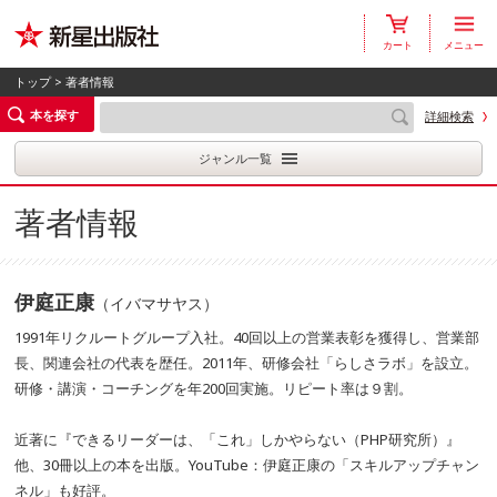
カート
メニュー
トップ
> 著者情報
本を探す
詳細検索
ジャンル一覧
著者情報
伊庭正康
（イバマサヤス）
1991年リクルートグループ入社。40回以上の営業表彰を獲得し、営業部
長、関連会社の代表を歴任。2011年、研修会社「らしさラボ」を設立。
研修・講演・コーチングを年200回実施。リピート率は９割。
近著に『できるリーダーは、「これ」しかやらない（PHP研究所）』
他、30冊以上の本を出版。YouTube：伊庭正康の「スキルアップチャン
ネル」も好評。