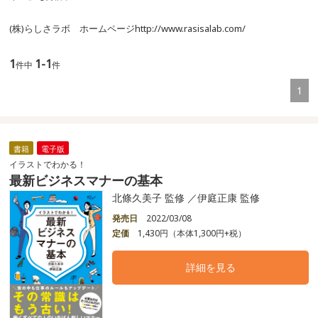
(株)らしさラボ ホームページhttp://www.rasisalab.com/
1
1-1
件中
件
1
書籍
電子版
イラストでわかる！
最新ビジネスマナーの基本
北條久美子 監修 ／伊庭正康 監修
発売日
2022/03/08
定価
1,430円（本体1,300円+税）
詳細を見る