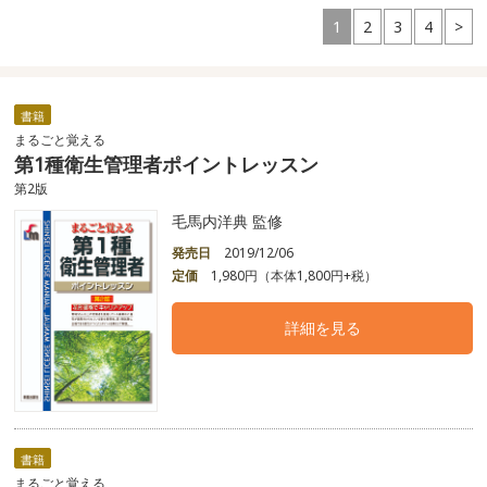
1
2
3
4
>
書籍
まるごと覚える
第1種衛生管理者ポイントレッスン
第2版
毛馬内洋典 監修
発売日
2019/12/06
定価
1,980円（本体1,800円+税）
詳細を見る
書籍
まるごと覚える