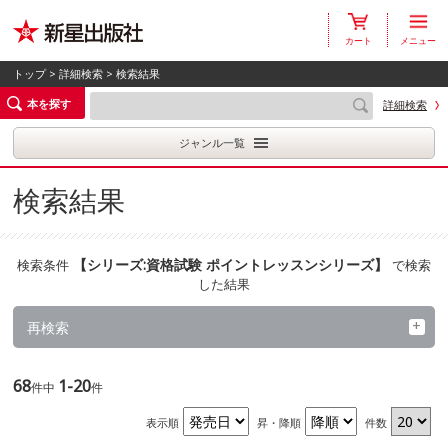
カート
メニュー
トップ
>
詳細検索
> 検索結果
本を探す
詳細検索
ジャンル一覧
検索結果
【
シリーズ:資格試験 ポイントレッスンシリーズ
】
検索条件
で検索
した結果
再検索
68
1-20
件中
件
表示順
昇・降順
件数