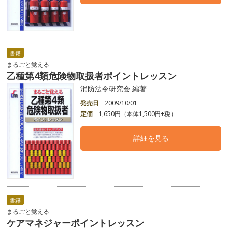
書籍
まるごと覚える
乙種第4類危険物取扱者ポイントレッスン
消防法令研究会 編著
発売日
2009/10/01
定価
1,650円（本体1,500円+税）
詳細を見る
書籍
まるごと覚える
ケアマネジャーポイントレッスン