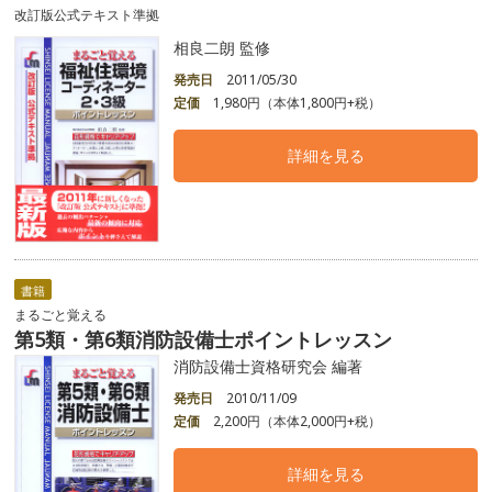
改訂版公式テキスト準拠
相良二朗 監修
発売日
2011/05/30
定価
1,980円（本体1,800円+税）
詳細を見る
書籍
まるごと覚える
第5類・第6類消防設備士ポイントレッスン
消防設備士資格研究会 編著
発売日
2010/11/09
定価
2,200円（本体2,000円+税）
詳細を見る