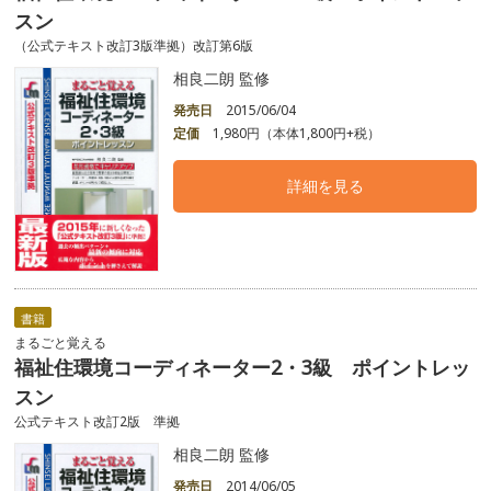
スン
（公式テキスト改訂3版準拠）改訂第6版
相良二朗 監修
発売日
2015/06/04
定価
1,980円（本体1,800円+税）
詳細を見る
書籍
まるごと覚える
福祉住環境コーディネーター2・3級 ポイントレッ
スン
公式テキスト改訂2版 準拠
相良二朗 監修
発売日
2014/06/05