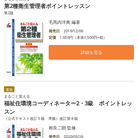
第2種衛生管理者ポイントレッスン
第2版
毛馬内洋典 編著
発売日
2019/12/06
定価
1,650円（本体1,500円+税）
詳細を見る
書籍
まるごと覚える
福祉住環境コーディネーター2・3級 ポイントレッ
スン
（公式テキスト改訂５版 準拠）改訂第８版
相良二朗 監修
発売日
2020/03/26