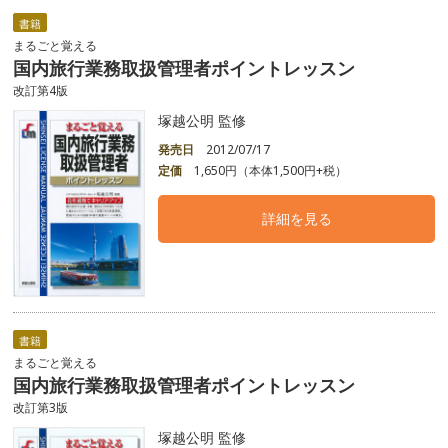
書籍
まるごと覚える
国内旅行業務取扱管理者ポイントレッスン
改訂第4版
塚越公明 監修
発売日
2012/07/17
定価
1,650円（本体1,500円+税）
詳細を見る
書籍
まるごと覚える
国内旅行業務取扱管理者ポイントレッスン
改訂第3版
塚越公明 監修