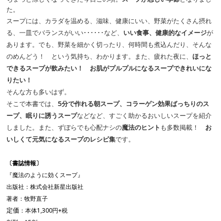
た。
スープには、カラダを温める、滋味、健康にいい、野菜がたくさん摂れ
る、一皿でバランスがいい･･････など、
いい食事、健康的なイメージ
が
あります。でも、野菜を細かく切ったり、何時間も煮込んだり、そんな
のめんどう！ という気持ち、わかります。また、疲れた夜に、
ほっと
できるスープが飲みたい！ お肌がプルプルになるスープできれいにな
りたい！
そんな方も多いはず。
そこで本書では、
5
分で作れる朝スープ、コラーゲン効果ばっちりのス
ープ、眠りに誘うスープ
などなど、すごく助かるおいしいスープを紹介
しました。また、ずぼらでも心配ナシの
魔法のヒント
も多数掲載！
お
いしくて元気になるスープのレシピ集
です。
〔書誌情報〕
『魔法のように効くスープ
』
出版社：株式会社新星出版社
著者：牧野直子
定価
：本体
1,3
00
円
+
税