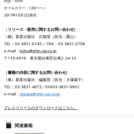
判型：A5判
オールカラー：128
ページ
201
7
年10
月2
日発売
［
リリース・販売に関するお問い合わせ
]
（株）新星出版社 広報室（担当：栗山）
TEL
：
03-3831-0743
／
FAX
：
03-3831-0758
e-mail
：
koho@shin-sei.co.jp
〒
110-0016
東京都台東区台東2-24-10
［
書籍の内容に関するお問い合わせ
]
（株）新星出版社 編集部（担当：大塚陽子）
TEL
：
03-3831-4073／
FAX03-3831-0902
e-mail
：
otsuka@shin-sei.co.jp
プレスリリースのダウンロードはこちら。
関連書籍