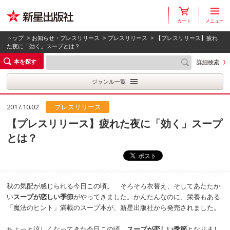
カート
メニュー
トップ
>
お知らせ・プレスリリース
>
プレスリリース
> 【プレスリリース】疲れ
た夜に「効く」スープとは？
本を探す
詳細検索
ジャンル一覧
2017.10.02
プレスリリース
【プレスリリース】疲れた夜に「効く」スープ
とは？
秋の気配が感じられる今日この頃。 そろそろ衣替え、そしてあたたか
い
スープが恋しい季節
がやってきました。かんたんなのに、栄養もある
「魔法のヒント」満載のスープ本が、新星出版社から発売されました。
ちょっと涼しくなってきた今日この頃。
スープが恋しい季節
となりまし