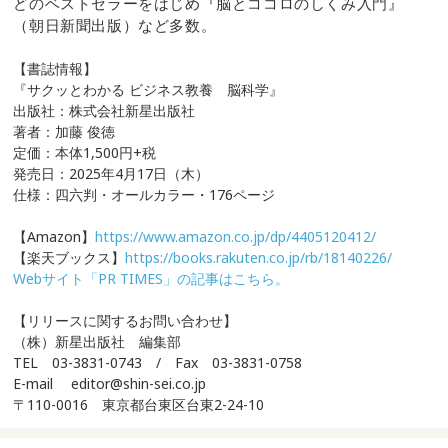
どのベストセラーをはじめ『脳とココロのしくみ入門』
（朝日新聞出版）など多数。
【書誌情報】
『サクッとわかる ビジネス教養 脳科学』
出版社：株式会社新星出版社
著者：加藤 俊徳
定価：本体
1,500
円
+
税
発売日：
2025
年
4
月
17
日（木）
仕様：四六判・オールカラー・
176
ページ
【
Amazon
】
https://www.amazon.co.jp/dp/4405120412/
【楽天ブックス】
https://books.rakuten.co.jp/rb/18140226/
Webサイト「PR TIMES」の記事はこちら。
【リリースに関するお問い合わせ】
（株）新星出版社 編集部
TEL
03-3831-0743
/
Fax
03-3831-0758
E-mail
editor@shin-sei.co.jp
〒
110-0016
東京都台東区台東
2-24-10