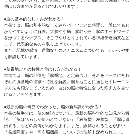
伸ばし方までが見るだけでわかります！
●脳の基本的なしくみがわかる！
本書では、脳の基本的なしくみをパーツごとに整理し、誰にでもわ
かりやすいように解説。大脳や小脳、脳幹から、脳のネットワーク
を形づくるシナプス、そこでやりとりされている神経伝達物質など
まで、代表的なものを取り上げています。
また、記憶や感情、運動などのメカニズムについても、わかりやす
く解説しています。
●脳番地ごとの特性と伸ばし方がわかる！
本書では、脳の部位を「脳番地」と定義づけ、それをベースにそれ
ぞれの脳番地の役割・特性を解説。脳番地ごとに適したトレーニン
グ方法も紹介しているため、自分の脳の特性に合った鍛え方を見つ
けることもできます。
●最新の脳の研究でわかった、脳の新常識がわかる！
本書の後半では、脳の俗説について、最新の脳科学的な知見から解
説。「脳は
10%
しか使われていない」「右脳型・左脳型」「脳は遺
伝する」などの真偽がわかります。また、誤解されることが多い
「発達障害」や「高次脳機能」についての理解も深められます。