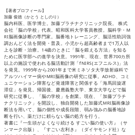
【著者プロフィール】
加藤 俊徳（かとう としのり）
脳内科医、医学博士。加藤プラチナクリニック院長。 株式
会社「脳の学校」代表。昭和医科大学客員教授。脳科学・
M
RI
脳画像診断の専門家。脳番地トレーニング、脳活性助詞強
調おんどく法を開発・普及。小児から超高齢者まで
1
万人以
上を診断・治療。
14
歳のときに「脳を鍛える方法」を知る
ために医学部への進学を決意。
1991
年、現在、世界
700
カ所
以上の施設で使われる脳活動計測「
fNIRS(
エフニルス
)
」法
を発見。
1995
年から
2001
年まで米ミネソタ大学放射線科で
アルツハイマー病や
MRI
脳画像の研究に従事。
ADHD
、コミ
ュニケーション障害など発達障害と関係する「海馬回旋遅
滞症」を発見。帰国後、慶應義塾大学、東京大学などで脳
研究に従事し、「脳の学校」を創業。現在、「加藤プラチ
ナクリニック」を開設し、独自開発した加藤式
MRI
脳画像診
断法を用いて、脳の個性や成長段階、弱み強みの脳番地診
断を行い、薬だけに頼らない脳の処方を行う。
著書に『一生頭がよくなり続ける すごい脳の使い方』（サ
ンマーク出版）、『すごい左利き』（ダイヤモンド社）な