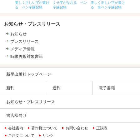
美しく正しい字が書け
くせ字がなおる ペン
美しく正しい字が書け
る ペン字練習帳
字練習帳
る 筆ペン字練習帳
お知らせ・プレスリリース
お知らせ
プレスリリース
メディア情報
時限再販対象書籍
新星出版社トップページ
新刊
近刊
電子書籍
お知らせ・プレスリリース
書店様向け
会社案内
著作権について
お問い合わせ
正誤表
ご注文について
リンク