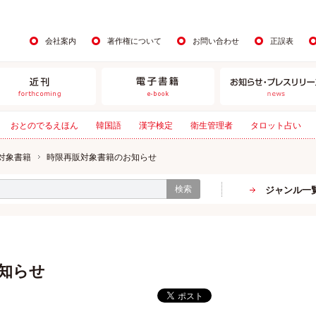
会社案内
著作権について
お問い合わせ
正誤表
おとのでるえほん
韓国語
漢字検定
衛生管理者
タロット占い
対象書籍
時限再販対象書籍のお知らせ
検索
ジャンル一
知らせ