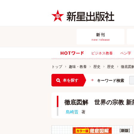
ビジネス教養
ペン字
トップ
趣味・教養
歴史
歴史
徹底図
本を探す
キーワード検索
徹底図解 世界の宗教 新
島崎晋
著