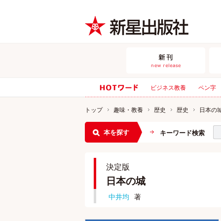
ビジネス教養
ペン字
トップ
趣味・教養
歴史
歴史
日本の
本を探す
キーワード検索
決定版
日本の城
中井均
著