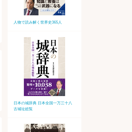
人物で読み解く世界史365人
日本の城辞典 日本全国一万三十八
古城址総覧