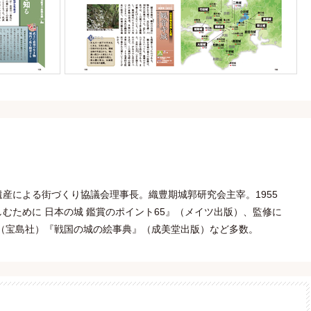
産による街づくり協議会理事長。織豊期城郭研究会主宰。1955
むために 日本の城 鑑賞のポイント65』（メイツ出版）、監修に
（宝島社）『戦国の城の絵事典』（成美堂出版）など多数。