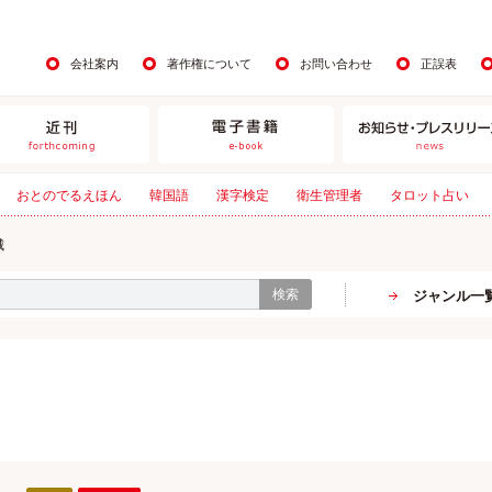
会社案内
著作権について
お問い合わせ
正誤表
おとのでるえほん
韓国語
漢字検定
衛生管理者
タロット占い
城
検索
ジャンル一