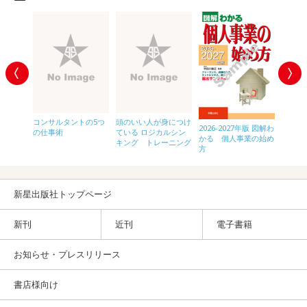
コンサルタントの5つ
頭のいい人が身につけ
あらゆ
2026-2027年版 図解わ
 スラスラ
の仕事術
ている ロジカルシン
びつく
かる 個人事業の始め
業の経
キング トレーニング
政学リス
方
と世界
新星出版社トップページ
新刊
近刊
電子書籍
お知らせ・プレスリリース
書店様向け