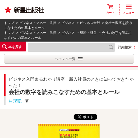
カート
メニュー
トップ
>
ビジネス・マネー・法律
>
ビジネス
>
ビジネス全般
> 会社の数字を読み
こなすための基本とルール
トップ
>
ビジネス・マネー・法律
>
ビジネス
>
経済・経営
> 会社の数字を読みこ
なすための基本とルール
本を探す
詳細検索
ジャンル一覧
ビジネス入門まるわかり講座 新入社員のときに知っておきたか
った！
会社の数字を読みこなすための基本とルール
村形聡
著