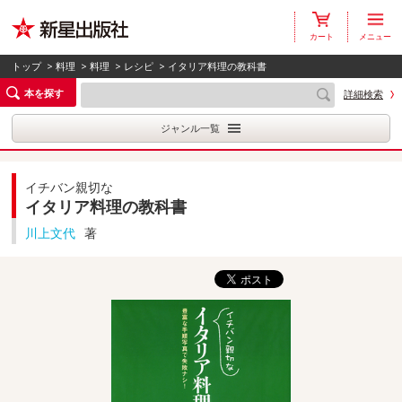
カート
メニュー
トップ
>
料理
>
料理
>
レシピ
> イタリア料理の教科書
本を探す
詳細検索
ジャンル一覧
イチバン親切な
イタリア料理の教科書
川上文代
著