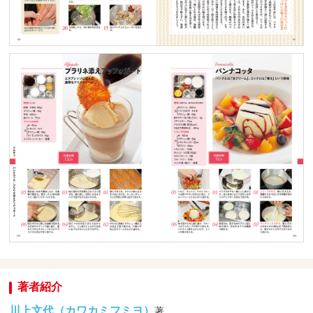
著者紹介
川上文代（カワカミフミヨ）
著