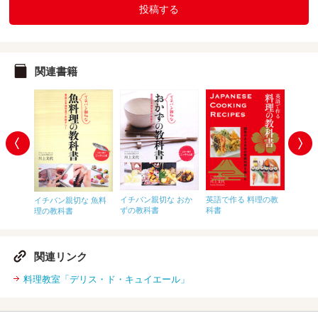
投稿する
関連書籍
しっかり
イチバン親切な おか
英語で作る 料理の教
ひと目
イチバン親切な 魚料
しいお
ずの教科書
科書
の教科
理の教科書
関連リンク
料理教室「デリス・ド・キュイエール」