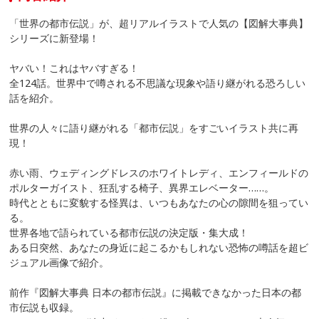
「世界の都市伝説」が、超リアルイラストで人気の【図解大事典】
シリーズに新登場！
ヤバい！これはヤバすぎる！
全124話。世界中で噂される不思議な現象や語り継がれる恐ろしい
話を紹介。
世界の人々に語り継がれる「都市伝説」をすごいイラスト共に再
現！
赤い雨、ウェディングドレスのホワイトレディ、エンフィールドの
ポルターガイスト、狂乱する椅子、異界エレベーター……。
時代とともに変貌する怪異は、いつもあなたの心の隙間を狙ってい
る。
世界各地で語られている都市伝説の決定版・集大成！
ある日突然、あなたの身近に起こるかもしれない恐怖の噂話を超ビ
ジュアル画像で紹介。
前作『図解大事典 日本の都市伝説』に掲載できなかった日本の都
市伝説も収録。