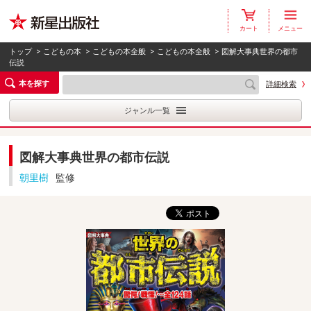
カート
メニュー
トップ
>
こどもの本
>
こどもの本全般
>
こどもの本全般
> 図解大事典世界の都市
伝説
本を探す
詳細検索
ジャンル一覧
図解大事典世界の都市伝説
朝里樹
監修