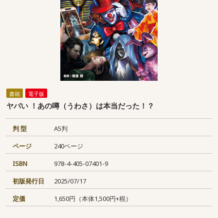
書籍
電子版
ヤバい ！あの噂（うわさ）は本当だった！？
判 型
A5判
ページ
240ページ
ISBN
978-4-405-07401-9
初版発行日
2025/07/17
定価
1,650円（本体1,500円+税）