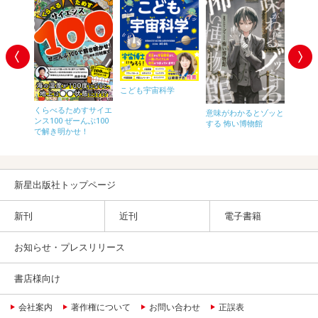
こども宇宙科学
くらべるためすサイエ
めちゃカ
意味がわかるとゾッと
ンス100 ぜーんぶ100
ーソナ
する 怖い博物館
で解き明かせ！
最高に
のルー
新星出版社トップページ
新刊
近刊
電子書籍
お知らせ・プレスリリース
書店様向け
会社案内
著作権について
お問い合わせ
正誤表