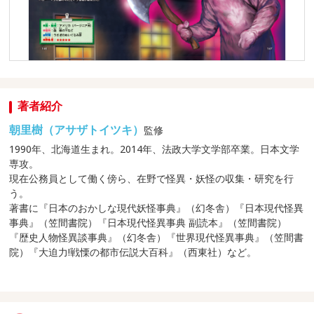
著者紹介
朝里樹（アサザトイツキ）
監修
1990年、北海道生まれ。2014年、法政大学文学部卒業。日本文学
専攻。
現在公務員として働く傍ら、在野で怪異・妖怪の収集・研究を行
う。
著書に『日本のおかしな現代妖怪事典』（幻冬舎）『日本現代怪異
事典』（笠間書院）『日本現代怪異事典 副読本』（笠間書院）
『歴史人物怪異談事典』（幻冬舎）『世界現代怪異事典』（笠間書
院）『大迫力!戦慄の都市伝説大百科』（西東社）など。