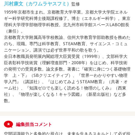
川村康文（カワムラヤスフミ）
監修
1959年京都市生まれ。京都教育大学卒業。京都大学大学院エネル
ギー科学研究科博士後期課程修了。博士（エネルギー科学）。東京
理科大学理学部物理学科教授。北九州市科学館スペースLABO館長
（兼任）。
京都教育大学附属高等学校教諭、信州大学教育学部助教授を務めた
のち、現職。専門は科学教育、STEAM教育、サイエンス・コミュ
ニケーション。講演では必ず世界平和の歌を歌う。
全日本教職員発明展内閣総理大臣賞受賞（1999年）、文部科学大
臣表彰科学技術賞（理解増進部門・2008年）をはじめ、科学技術
の発明での受賞多数。論文多数。著書に『確実に身につく基礎物理
学 上・下』（SBクリエイティブ）、『世界一わかりやすい物理
学入門』（講談社）、『はじめてみようSTEAM教育』（共著・オ
ーム社）、『知識ゼロでも楽しく読める！物理のしくみ』（西東
社）、『物理が楽しくなる！キャラ図鑑』（新星出版社）など多
数。
編集担当コメント
空間認識能力と多角的な視点は、未来を生きるスキルとして必ず役