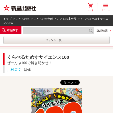
カート
メニュー
トップ
>
こどもの本
>
こどもの本全般
>
こどもの本全般
> くらべるためすサイエ
ンス100
本を探す
詳細検索
ジャンル一覧
くらべるためすサイエンス100
ぜーんぶ100で解き明かせ！
川村康文
監修