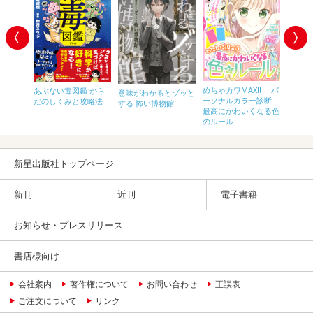
こども
めちゃカワMAX!! パ
あぶない毒図鑑 から
意味がわかるとゾッと
ーソナルカラー診断
だのしくみと攻略法
する 怖い博物館
最高にかわいくなる色
のルール
新星出版社トップページ
新刊
近刊
電子書籍
お知らせ・プレスリリース
書店様向け
会社案内
著作権について
お問い合わせ
正誤表
ご注文について
リンク