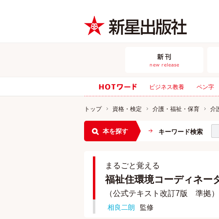
ビジネス教養
ペン字
トップ
資格・検定
介護・福祉・保育
介
本を探す
キーワード検索
まるごと覚える
福祉住環境コーディネータ
（公式テキスト改訂7版 準拠）
相良二朗
監修