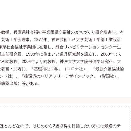
科教授。兵庫県社会福祉事業団県立福祉のまちづくり研究所参与。有
芸術工学会理事。1977年、神戸芸術工科大学芸術工学部工業設計
兵庫県社会福祉事業団に在籍し、総合リハビリテーションセンター生
主任研究員。1998年に住まいと道具研究所を設立し、2000年より
科助教授、2004年より同教授。神戸大学大学院保健学研究科、大
な著書・共著に、『基礎福祉工学』（コロナ社）、『最新介護福祉論
レンド社）、『往環境のバリアフリーデザインブック』（彰国社）、
医歯薬出版）等がある。
がほとんどなので、はじめから2級取得を目指したい方には最適のテ