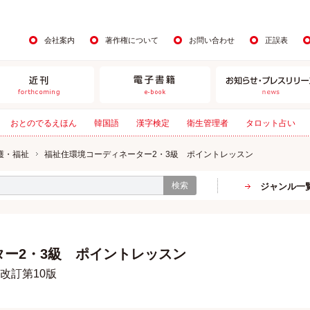
会社案内
著作権について
お問い合わせ
正誤表
おとのでるえほん
韓国語
漢字検定
衛生管理者
タロット占い
護・福祉
福祉住環境コーディネーター2・3級 ポイントレッスン
検索
ジャンル一
ー2・3級 ポイントレッスン
改訂第10版