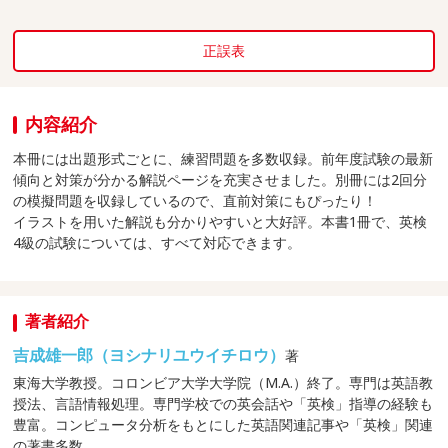
正誤表
内容紹介
本冊には出題形式ごとに、練習問題を多数収録。前年度試験の最新
傾向と対策が分かる解説ページを充実させました。別冊には2回分
の模擬問題を収録しているので、直前対策にもぴったり！
イラストを用いた解説も分かりやすいと大好評。本書1冊で、英検
4級の試験については、すべて対応できます。
著者紹介
吉成雄一郎（ヨシナリユウイチロウ）
著
東海大学教授。コロンビア大学大学院（M.A.）終了。専門は英語教
授法、言語情報処理。専門学校での英会話や「英検」指導の経験も
豊富。コンピュータ分析をもとにした英語関連記事や「英検」関連
の著書多数。