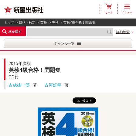
カート
メニュー
トップ
>
資格・検定
>
英検
>
英検
> 英検4級合格！問題集
本を探す
詳細検索
ジャンル一覧
2015年度版
英検4級合格！問題集
CD付
吉成雄一郎
著
古河好幸
著