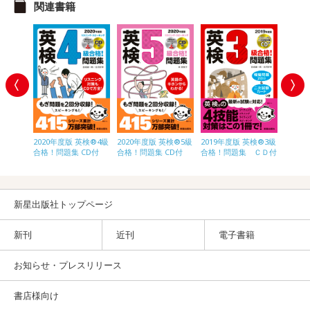
関連書籍
英検®2級
2020年度版 英検®4級
2020年度版 英検®5級
2019年度版 英検®3級
2020
ＣＤ付
合格！問題集 CD付
合格！問題集 CD付
合格！問題集 ＣＤ付
級合格
付
新星出版社トップページ
新刊
近刊
電子書籍
お知らせ・プレスリリース
書店様向け