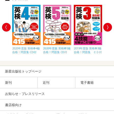
英検®2級
2020年度版 英検®4級
2020年度版 英検®5級
2019年度版 英検®3級
2020
ＣＤ付
合格！問題集 CD付
合格！問題集 CD付
合格！問題集 ＣＤ付
級合格
付
新星出版社トップページ
新刊
近刊
電子書籍
お知らせ・プレスリリース
書店様向け