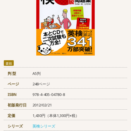
書籍
判 型
A5判
ページ
248ページ
ISBN
978-4-405-04780-8
初版発行日
2012/02/21
定価
1,430円（本体1,300円+税）
シリーズ
英検シリーズ