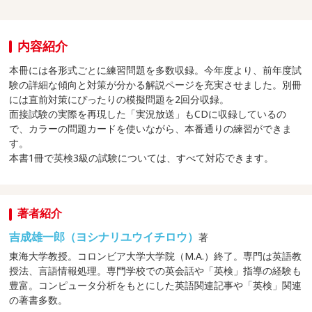
内容紹介
本冊には各形式ごとに練習問題を多数収録。今年度より、前年度試
験の詳細な傾向と対策が分かる解説ページを充実させました。別冊
には直前対策にぴったりの模擬問題を2回分収録。
面接試験の実際を再現した「実況放送」もCDに収録しているの
で、カラーの問題カードを使いながら、本番通りの練習ができま
す。
本書1冊で英検3級の試験については、すべて対応できます。
著者紹介
吉成雄一郎（ヨシナリユウイチロウ）
著
東海大学教授。コロンビア大学大学院（M.A.）終了。専門は英語教
授法、言語情報処理。専門学校での英会話や「英検」指導の経験も
豊富。コンピュータ分析をもとにした英語関連記事や「英検」関連
の著書多数。