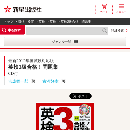
カート
メニュー
トップ
>
資格・検定
>
英検
>
英検
> 英検3級合格！問題集
本を探す
詳細検索
ジャンル一覧
最新2012年度試験対応版
英検3級合格！問題集
CD付
吉成雄一郎
著
古河好幸
著