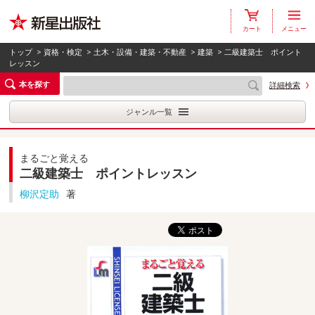
カート
メニュー
トップ
>
資格・検定
>
土木・設備・建築・不動産
>
建築
> 二級建築士 ポイント
レッスン
本を探す
詳細検索
ジャンル一覧
まるごと覚える
二級建築士 ポイントレッスン
柳沢定助
著