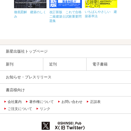
まるご
 福祉
いちばんやさしい 建
徹底図解 建築のしく
改訂新版 これで合格
住環境
ィネータ
築基準法
み
二級建築士試験重要問
ー2・
イントレ
題集
ッスン
テキス
改訂2
拠）改訂
新星出版社トップページ
新刊
近刊
電子書籍
お知らせ・プレスリリース
書店様向け
会社案内
著作権について
お問い合わせ
正誤表
ご注文について
リンク