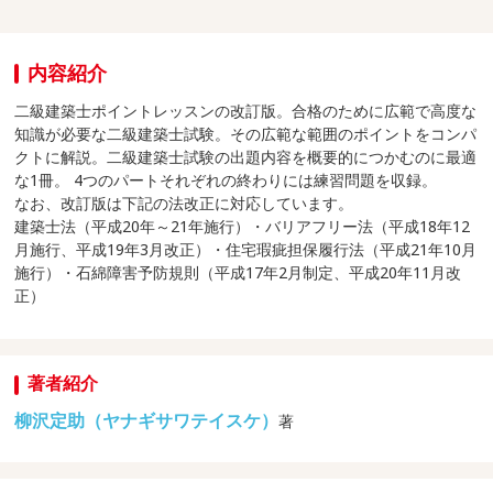
内容紹介
二級建築士ポイントレッスンの改訂版。合格のために広範で高度な
知識が必要な二級建築士試験。その広範な範囲のポイントをコンパ
クトに解説。二級建築士試験の出題内容を概要的につかむのに最適
な1冊。 4つのパートそれぞれの終わりには練習問題を収録。
なお、改訂版は下記の法改正に対応しています。
建築士法（平成20年～21年施行）・バリアフリー法（平成18年12
月施行、平成19年3月改正）・住宅瑕疵担保履行法（平成21年10月
施行）・石綿障害予防規則（平成17年2月制定、平成20年11月改
正）
著者紹介
柳沢定助（ヤナギサワテイスケ）
著