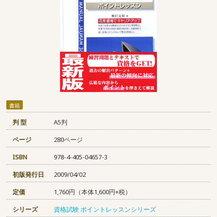
書籍
判 型
A5判
ページ
280ページ
ISBN
978-4-405-04657-3
初版発行日
2009/04/02
定価
1,760円（本体1,600円+税）
シリーズ
資格試験 ポイントレッスンシリーズ