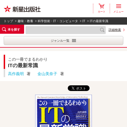
カート
メニュー
トップ
>
趣味・教養
>
科学技術・IT・コンピュータ
>
IT
> ITの最新常識
本を探す
詳細検索
ジャンル一覧
この一冊でまるわかり
ITの最新常識
高作義明
著
金山美奈子
著