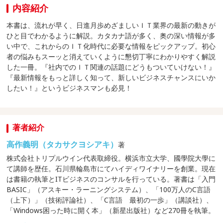
内容紹介
本書は、流れが早く、日進月歩めざましいＩＴ業界の最新の動きが
ひと目でわかるように解説。カタカナ語が多く、奥の深い情報が多
い中で、これからのＩＴ化時代に必要な情報をピックアップ。初心
者の悩みもスーッと消えていくように懇切丁寧にわかりやすく解説
した一冊。『社内でのＩＴ関連の話題にどうもついていけない！』
『最新情報をもっと詳しく知って、新しいビジネスチャンスにいか
したい！』というビジネスマンも必見！
著者紹介
高作義明（タカサクヨシアキ）
著
株式会社トリプルウイン代表取締役。横浜市立大学、國學院大學に
て講師を歴任。石川県輪島市にてハイディワイナリーを創業。現在
は書籍の執筆とITビジネスのコンサルを行っている。著書は「入門
BASIC」（アスキー・ラーニングシステム）、「100万人のC言語
（上下）」（技術評論社）、「C言語 最初の一歩」（講談社）、
「Windows困った時に開く本」（新星出版社）など270冊を執筆。