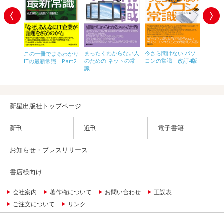
 デジ
まったくわからない人
今さ
今さら聞けない パソ
この一冊でまるわかり
識 コ
のための ネットの常
iPho
コンの常識 改訂4版
ITの最新常識 Part2
デジ・ミ
識
ォン・W
編
新星出版社トップページ
新刊
近刊
電子書籍
お知らせ・プレスリリース
書店様向け
会社案内
著作権について
お問い合わせ
正誤表
ご注文について
リンク