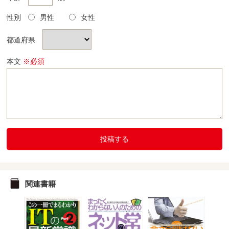
性別
男性
女性
都道府県
本文
※必須
投稿する
関連書籍