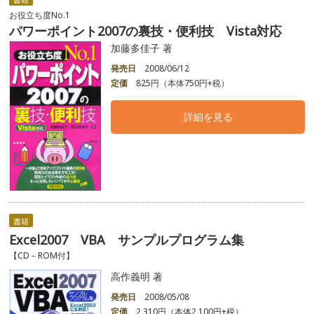
お役立ち度No.1
パワーポイント2007の裏技・便利技 Vista対応
加藤多佳子 著
発売日
2008/06/12
定価
825円（本体750円+税）
詳細を見る
書籍
Excel2007 VBA サンプルプログラム集
【CD－ROM付】
高作義明 著
発売日
2008/05/08
定価
2,310円（本体2,100円+税）