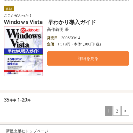
書籍
ここが変わった！
Windoｗs Vista 早わかり導入ガイド
高作義明 著
発売日
2006/09/14
定価
1,518円（本体1,380円+税）
詳細を見る
35
1-20
件中
件
1
2
>
新星出版社トップページ