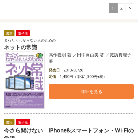
1
2
>
書籍
電子版
まったくわからない人のための
ネットの常識
高作義明 著 ／田中眞由美 著 ／諏訪真理子
著
発売日
2013/03/26
定価
1,430円（本体1,300円+税）
詳細を見る
書籍
電子版
今さら聞けない iPhone&スマートフォン・Wi‐Fiの