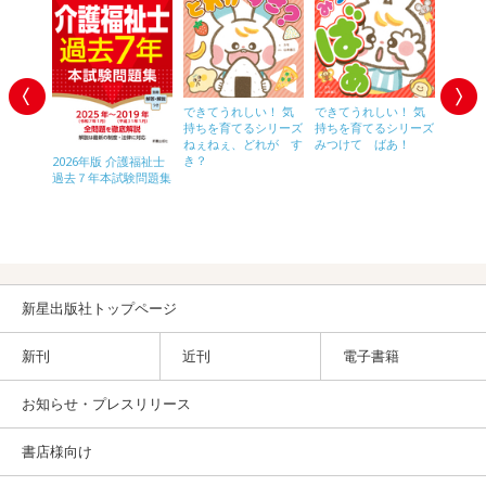
できてうれしい！ 気
できてうれしい！ 気
持ちを育てるシリーズ
持ちを育てるシリーズ
ねぇねぇ、どれが す
みつけて ばあ！
き？
 福祉
2026年版 介護福祉士
２０２
ィネータ
過去７年本試験問題集
ネ過去
イントレ
集
テキス
準拠）改
新星出版社トップページ
新刊
近刊
電子書籍
お知らせ・プレスリリース
書店様向け