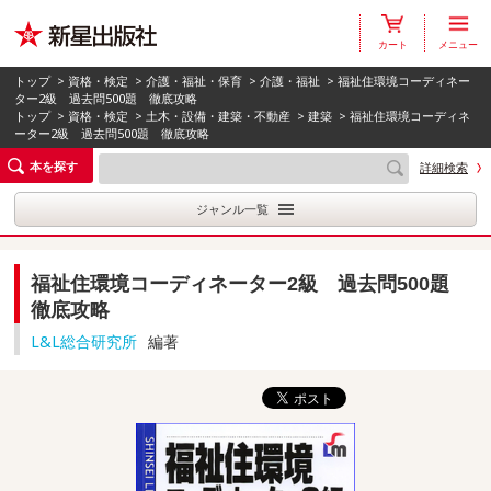
カート
メニュー
トップ
>
資格・検定
>
介護・福祉・保育
>
介護・福祉
> 福祉住環境コーディネー
ター2級 過去問500題 徹底攻略
トップ
>
資格・検定
>
土木・設備・建築・不動産
>
建築
> 福祉住環境コーディネ
ーター2級 過去問500題 徹底攻略
本を探す
詳細検索
ジャンル一覧
福祉住環境コーディネーター2級 過去問500題
徹底攻略
L&L総合研究所
編著