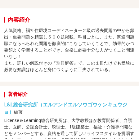
内容紹介
人気資格、福祉住環境コーディネーター２級の過去問題の中から頻
出・重要問題を精選し５００題掲載。科目ごとに、また、関連問題
順にならべられた問題を徹底的にこなしていくことで、効果的かつ
要領よく学習することができ、合格に必要十分な力がつくこと間違
いなし！
また、詳しい解説付きの『別冊解答』で、この１冊だけでも受験に
必要な知識はほとんど身につくように工夫されている。
著者紹介
L&L総合研究所（エルアンドエルソウゴウケンキュウジ
ョ）
編著
License＆Learning総合研究所は、大学教授ほか教育関係者、弁護
士、医師、公認会計士、税理士、1級建築士、福祉・介護専門職な
どをメンバーとする。資格を通して新しいライフスタイルを提唱す