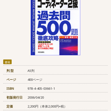
書籍
判 型
A5判
ページ
400ページ
ISBN
978-4-405-03661-1
初版発行日
2006/04/20
定価
2,200円（本体2,000円+税）