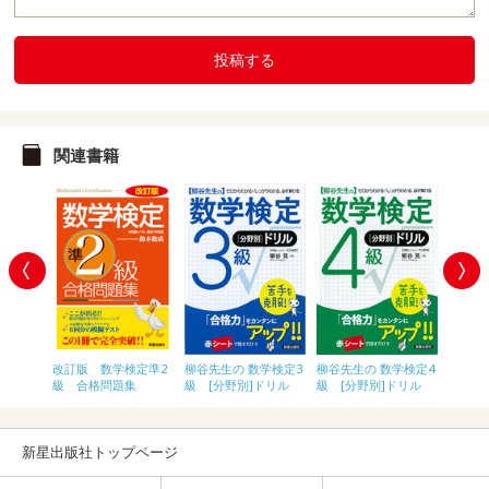
投稿する
関連書籍
学検定4
改訂版 数学検定準2
柳谷先生の 数学検定3
柳谷先生の 数学検定4
数学検
題集
級 合格問題集
級 [分野別]ドリル
級 [分野別]ドリル
題集
新星出版社トップページ