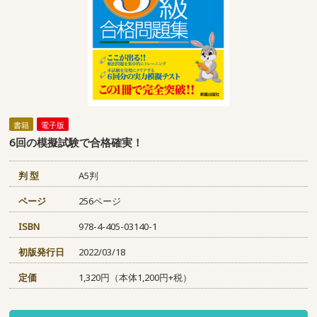
書籍
電子版
6回の模擬試験で合格確実！
判 型
A5判
ページ
256ページ
ISBN
978-4-405-03140-1
初版発行日
2022/03/18
定価
1,320円（本体1,200円+税）