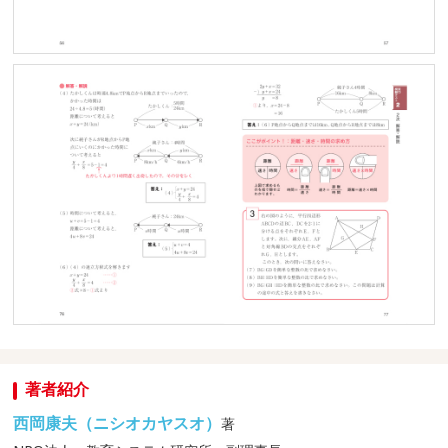
著者紹介
西岡康夫（ニシオカヤスオ）
著