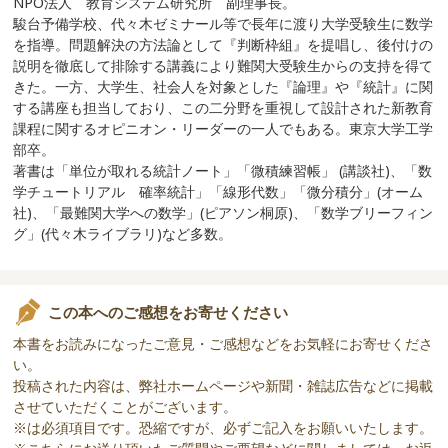
NPO法人 教育システム研究所 副理事長。
駿台予備学校、代々木ゼミナール等で長年に渡り大学受験生に数学
を指導。問題解決の方法論として『判断枠組』を提唱し、後付けの
説明を徹底して排除する講義により難関大受験生からの支持を得て
きた。一方、大学生、社会人を対象とした『論理』や『統計』に関
する講座も担当しており、この二分野を重視して設計された新教育
課程に関するオピニオン・リーダーの一人でもある。東京大学工学
部卒。
著書は「単位が取れる統計ノート」「微積練習帳」 (講談社)、「数
学チュートリアル 確率統計」「線形代数」「微分積分」(オーム
社)、「最難関大学への数学」(ピアソン桐原)、「数学ブリーフィン
グ」(代々木ライブラリ)など多数。
この本へのご感想をお寄せください
本書をお読みになったご意見・ご感想などをお気軽にお寄せくださ
い。
投稿された内容は、弊社ホームページや新聞・雑誌広告などに掲載
させていただくことがございます。
※は必須項目です。恐縮ですが、必ずご記入をお願いいたします。