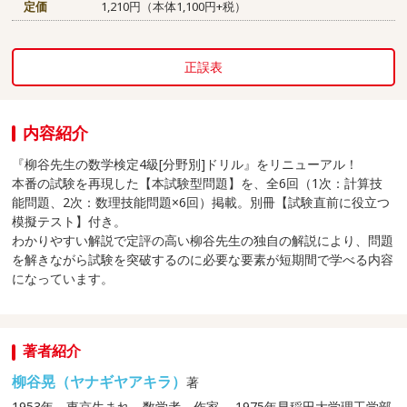
定価
1,210円（本体1,100円+税）
正誤表
内容紹介
『柳谷先生の数学検定4級[分野別]ドリル』をリニューアル！
本番の試験を再現した【本試験型問題】を、全6回（1次：計算技
能問題、2次：数理技能問題×6回）掲載。別冊【試験直前に役立つ
模擬テスト】付き。
わかりやすい解説で定評の高い柳谷先生の独自の解説により、問題
を解きながら試験を突破するのに必要な要素が短期間で学べる内容
になっています。
著者紹介
柳谷晃（ヤナギヤアキラ）
著
1953年、東京生まれ。数学者、作家。 1975年早稲田大学理工学部