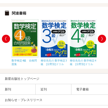
関連書籍
 合格問
数学検定4級 合格問
柳谷先生の 数学検定3
柳谷先生の 数学検定4
柳谷先
題集
級 [分野別]ドリル
級 [分野別]ドリル
級 ク
新星出版社トップページ
新刊
近刊
電子書籍
お知らせ・プレスリリース