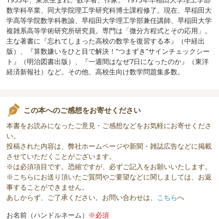
数学科卒業、同大学院理工学研究科博士課程修了。現在、早稲田大
学高等学院数学科教諭、早稲田大学理工学部兼任講師、早稲田大学
複雑系高等学術研究所研究員。専門は「微分方程式とその応用」。
主な著書に『忘れてしまった高校の数学を復習する本』（中経出
版）、『算数嫌いをひと目で解決！“つまずき”サインチェックシー
ト』（明治図書出版）、『一週間はなぜ7日になったのか』（東洋
経済新報社）など。その他、高校生向け数学問題集多数。
この本へのご感想をお寄せください
本書をお読みになったご意見・ご感想などをお気軽にお寄せくださ
い。
投稿された内容は、弊社ホームページや新聞・雑誌広告などに掲載
させていただくことがございます。
※は必須項目です。恐縮ですが、必ずご記入をお願いいたします。
※こちらにお送り頂いたご質問やご要望などに関しましては、お返
事することができません。
あしからず、ご了承ください。お問い合わせは、
こちら
へ
お名前（ハンドルネーム）
※必須