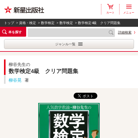
カート
メニュー
トップ
>
資格・検定
>
数学検定
>
数学検定
> 数学検定4級 クリア問題集
本を探す
詳細検索
ジャンル一覧
柳谷先生の
数学検定4級 クリア問題集
柳谷晃
著