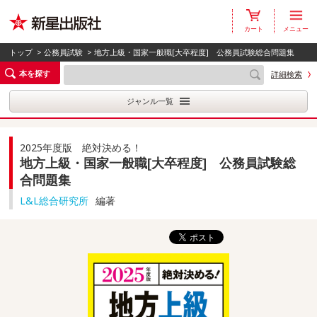
カート
メニュー
トップ
>
公務員試験
> 地方上級・国家一般職[大卒程度] 公務員試験総合問題集
本を探す
詳細検索
ジャンル一覧
2025年度版 絶対決める！
地方上級・国家一般職[大卒程度] 公務員試験総
合問題集
L&L総合研究所
編著