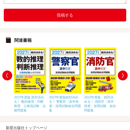
投稿する
関連書籍
地方公務
2027年度版 絶対決め
2027年度版絶対決め
2027年度版 絶対決
2027
る！ 数的推理・判断
る！ 警察官〈高卒程
める！ 消防官〈高卒
める！
推理 公務員試験 合
度〉採用試験総合問題
程度〉採用試験 総合
ら学ぶ
格問題集
集
問題集
論文・
新星出版社トップページ