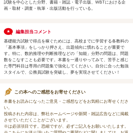
試験を中心とした分野、書籍・雑誌・電子出版、WBTにおける企
画・取材・調査・執筆・出版活動を行っている。
編集担当コメント
基礎能力試験で得点を稼ぐためには、高校までに学習する各教科の
「基本事項」をしっかり押さえ、出題傾向に慣れることが重要で
す。特に、数的推理や判断推理などの「知能」分野の問題は、問題
数をこなすことも必要です。本書を一通りやってみて、苦手と感じ
た専門科目は専用の問題集で強化してください。自分に合った勉強
スタイルで、公務員試験を突破し、夢を実現させてください！
この本へのご感想をお寄せください
本書をお読みになったご意見・ご感想などをお気軽にお寄せくださ
い。
投稿された内容は、弊社ホームページや新聞・雑誌広告などに掲載
させていただくことがございます。
※は必須項目です。恐縮ですが、必ずご記入をお願いいたします。
※こちらにお送り頂いたご質問やご要望などに関しましては、お返