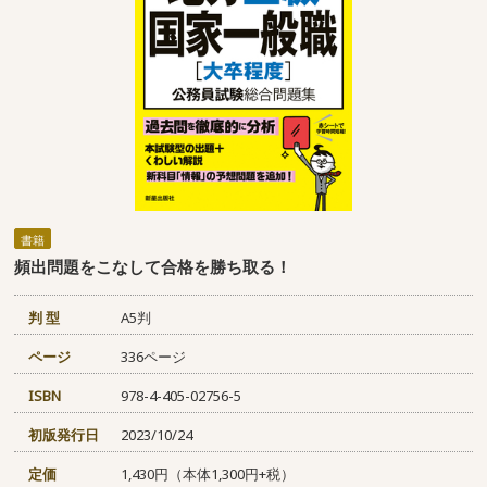
書籍
頻出問題をこなして合格を勝ち取る！
判 型
A5判
ページ
336ページ
ISBN
978-4-405-02756-5
初版発行日
2023/10/24
定価
1,430円（本体1,300円+税）