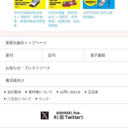
地方公務
2027年度版絶対決め
2027年度版 絶対決
2027年度版 地方公務
2027
る！ 警察官〈高卒程
める！ 消防官〈高卒
員[初級］
る！ 
度〉採用試験総合問題
程度〉採用試験 総合
推理 
集
問題集
格問題
新星出版社トップページ
新刊
近刊
電子書籍
お知らせ・プレスリリース
書店様向け
会社案内
著作権について
お問い合わせ
正誤表
ご注文について
リンク