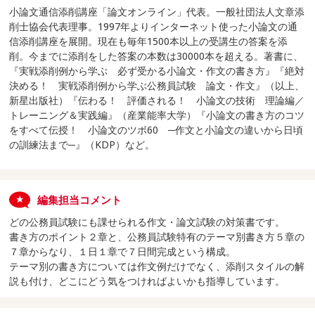
小論文通信添削講座「論文オンライン」代表。一般社団法人文章添
削士協会代表理事。1997年よりインターネット使った小論文の通
信添削講座を展開。現在も毎年1500本以上の受講生の答案を添
削。今までに添削をした答案の本数は30000本を超える。著書に、
『実戦添削例から学ぶ 必ず受かる小論文・作文の書き方』『絶対
決める！ 実戦添削例から学ぶ公務員試験 論文・作文』（以上、
新星出版社）『伝わる！ 評価される！ 小論文の技術 理論編／
トレーニング＆実践編』（産業能率大学）『小論文の書き方のコツ
をすべて伝授！ 小論文のツボ60 ─作文と小論文の違いから日頃
の訓練法まで─』（KDP）など。
編集担当コメント
どの公務員試験にも課せられる作文・論文試験の対策書です。
書き方のポイント２章と、公務員試験特有のテーマ別書き方５章の
７章からなり、１日１章で７日間完成という構成。
テーマ別の書き方については作文例だけでなく、添削スタイルの解
説も付け、どこにどう気をつければよいかも指導しています。