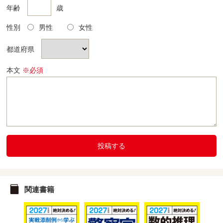
年齢
歳
性別
男性
女性
都道府県
本文
※必須
投稿する
関連書籍