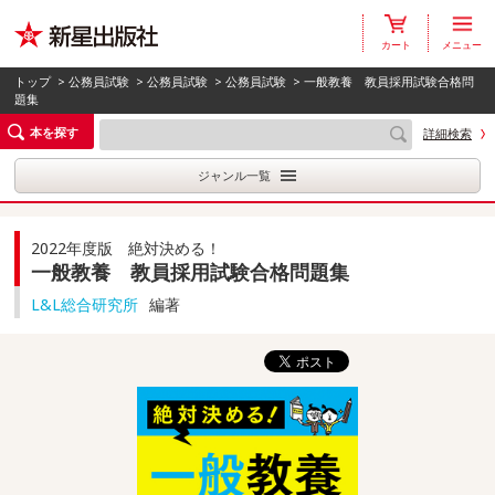
カート
メニュー
トップ
>
公務員試験
>
公務員試験
>
公務員試験
> 一般教養 教員採用試験合格問
題集
本を探す
詳細検索
ジャンル一覧
2022年度版 絶対決める！
一般教養 教員採用試験合格問題集
L&L総合研究所
編著