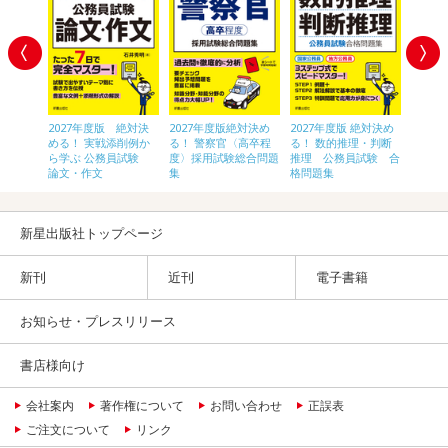
 絶対決
2027年度版 絶対決
2027年度版絶対決め
2027年度版 絶対決め
2028
〈高卒
める！ 実戦添削例か
る！ 警察官〈高卒程
る！ 数的推理・判断
員[初
験 総合
ら学ぶ 公務員試験
度〉採用試験総合問題
推理 公務員試験 合
論文・作文
集
格問題集
新星出版社トップページ
新刊
近刊
電子書籍
お知らせ・プレスリリース
書店様向け
会社案内
著作権について
お問い合わせ
正誤表
ご注文について
リンク