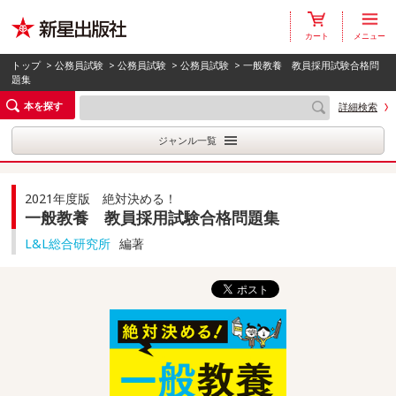
カート
メニュー
トップ
>
公務員試験
>
公務員試験
>
公務員試験
> 一般教養 教員採用試験合格問
題集
本を探す
詳細検索
ジャンル一覧
2021年度版 絶対決める！
一般教養 教員採用試験合格問題集
L&L総合研究所
編著