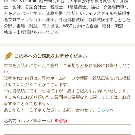
License＆Learning総合研究所は、大学教授ほか教育関係者、弁護
士、医師、公認会計士、税理士、1級建築士、福祉・介護専門職な
どをメンバーとする。資格を通して新しいライフスタイルを提唱す
るプロフェッショナル集団。各種資格試験、就職試験を中心とした
分野、書籍・雑誌・電子出版、WBTにおける企画・取材・調査・
執筆・出版活動を行っている。
この本へのご感想をお寄せください
本書をお読みになったご意見・ご感想などをお気軽にお寄せくださ
い。
投稿された内容は、弊社ホームページや新聞・雑誌広告などに掲載
させていただくことがございます。
※は必須項目です。恐縮ですが、必ずご記入をお願いいたします。
※こちらにお送り頂いたご質問やご要望などに関しましては、お返
事することができません。
あしからず、ご了承ください。お問い合わせは、
こちら
へ
お名前（ハンドルネーム）
※必須