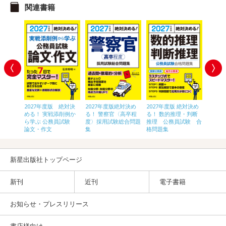
関連書籍
 絶対決
2027年度版 絶対決
2027年度版絶対決め
2027年度版 絶対決め
2028
〈高卒
める！ 実戦添削例か
る！ 警察官〈高卒程
る！ 数的推理・判断
員[初
験 総合
ら学ぶ 公務員試験
度〉採用試験総合問題
推理 公務員試験 合
論文・作文
集
格問題集
新星出版社トップページ
新刊
近刊
電子書籍
お知らせ・プレスリリース
書店様向け