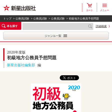
カート
メニュー
トップ
>
公務員試験
>
公務員試験
>
公務員試験
> 初級地方公務員予想問題
本を探す
詳細検索
ジャンル一覧
2020年度版
初級地方公務員予想問題
新星出版社編集部
編