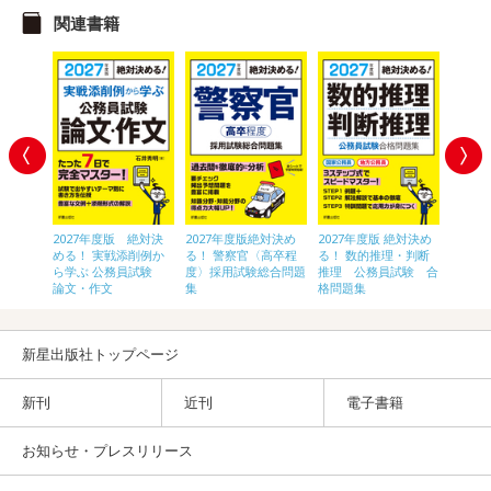
関連書籍
 絶対決
2027年度版 絶対決
2027年度版絶対決め
2027年度版 絶対決め
2028
〈高卒
める！ 実戦添削例か
る！ 警察官〈高卒程
る！ 数的推理・判断
員[初
験 総合
ら学ぶ 公務員試験
度〉採用試験総合問題
推理 公務員試験 合
論文・作文
集
格問題集
新星出版社トップページ
新刊
近刊
電子書籍
お知らせ・プレスリリース