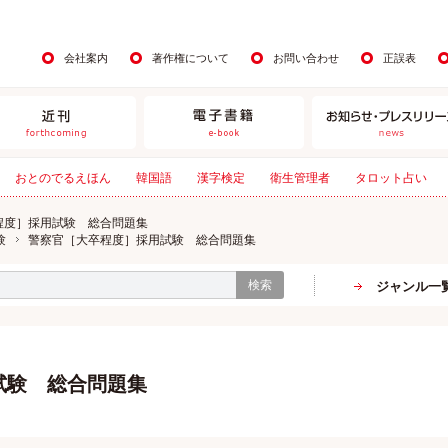
会社案内
著作権について
お問い合わせ
正誤表
おとのでるえほん
韓国語
漢字検定
衛生管理者
タロット占い
程度］採用試験 総合問題集
験
警察官［大卒程度］採用試験 総合問題集
検索
ジャンル一
試験 総合問題集