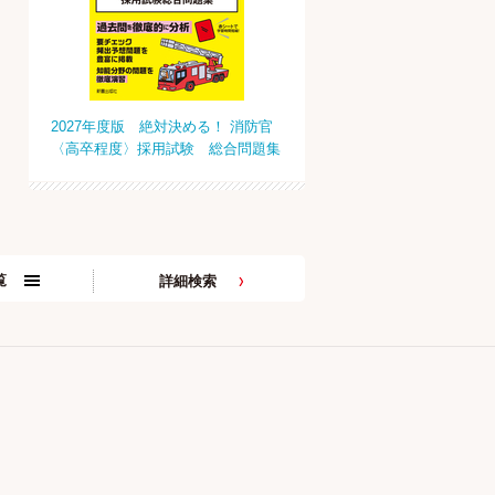
2027年度版 絶対決める！ 消防官
〈高卒程度〉採用試験 総合問題集
覧
詳細検索