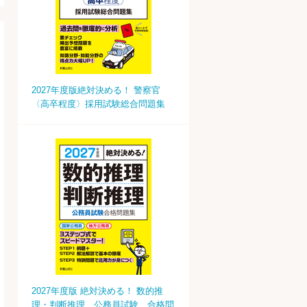
2027年度版絶対決める！ 警察官
〈高卒程度〉採用試験総合問題集
2027年度版 絶対決める！ 数的推
理・判断推理 公務員試験 合格問