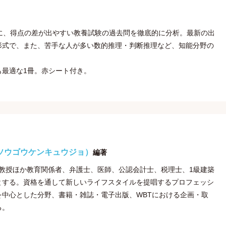
に、得点の差が出やすい教養試験の過去問を徹底的に分析。最新の出
形式で、また、苦手な人が多い数的推理・判断推理など、知能分野の
も最適な1冊。赤シート付き。
ソウゴウケンキュウジョ）
編著
所は、大学教授ほか教育関係者、弁護士、医師、公認会計士、税理士、1級建築
とする。資格を通して新しいライフスタイルを提唱するプロフェッシ
中心とした分野、書籍・雑誌・電子出版、WBTにおける企画・取
る。