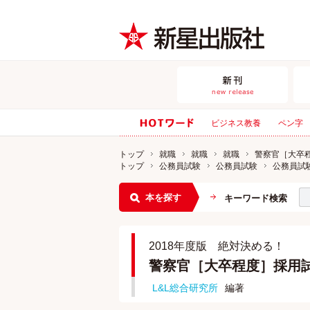
ビジネス教養
ペン字
トップ
就職
就職
就職
警察官［大卒
トップ
公務員試験
公務員試験
公務員試
本を探す
キーワード検索
2018年度版 絶対決める！
警察官［大卒程度］採用
L&L総合研究所
編著