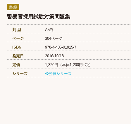
書籍
警察官採用試験対策問題集
判 型
A5判
ページ
304ページ
ISBN
978-4-405-01915-7
発売日
2016/10/18
定価
1,320円（本体1,200円+税）
シリーズ
公務員シリーズ