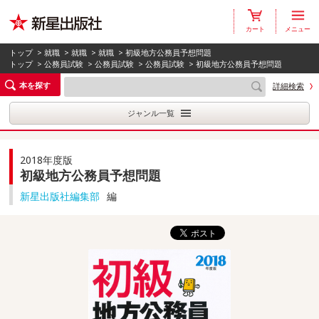
カート
メニュー
トップ
>
就職
>
就職
>
就職
> 初級地方公務員予想問題
トップ
>
公務員試験
>
公務員試験
>
公務員試験
> 初級地方公務員予想問題
本を探す
詳細検索
ジャンル一覧
2018年度版
初級地方公務員予想問題
新星出版社編集部
編