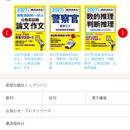
 絶対決
2027年度版 絶対決
2027年度版絶対決め
2027年度版 絶対決め
2028
〈高卒
める！ 実戦添削例か
る！ 警察官〈高卒程
る！ 数的推理・判断
員[初
験 総合
ら学ぶ 公務員試験
度〉採用試験総合問題
推理 公務員試験 合
論文・作文
集
格問題集
新星出版社トップページ
新刊
近刊
電子書籍
お知らせ・プレスリリース
書店様向け