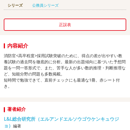
シリーズ
公務員シリーズ
正誤表
内容紹介
消防官<高卒程度>採用試験突破のために、得点の差が出やすい教
養試験の過去問を徹底的に分析。最新の出題傾向に基づいた予想問
題を一問一答形式で、また、苦手な人が多い数的推理・判断推理な
ど、知能分野の問題も多数掲載。
短時間で勉強できて、直前チェックにも最適な1冊。赤シート付
き。
著者紹介
L&L総合研究所（エルアンドエルソウゴウケンキュウジ
ョ）
編著