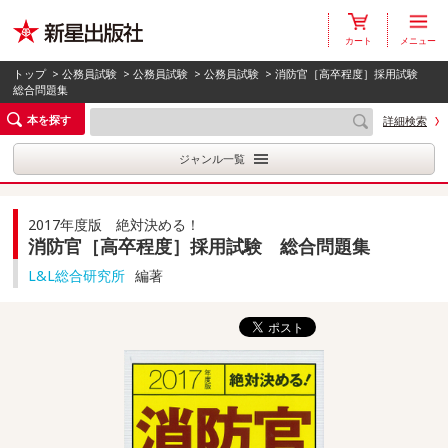
カート
メニュー
トップ
>
公務員試験
>
公務員試験
>
公務員試験
> 消防官［高卒程度］採用試験
総合問題集
本を探す
詳細検索
ジャンル一覧
2017年度版 絶対決める！
消防官［高卒程度］採用試験 総合問題集
L&L総合研究所
編著