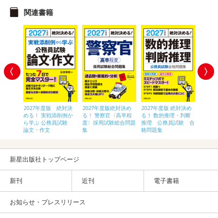
関連書籍
 絶対決
2027年度版 絶対決
2027年度版絶対決め
2027年度版 絶対決め
2028
〈高卒
める！ 実戦添削例か
る！ 警察官〈高卒程
る！ 数的推理・判断
員[初
験 総合
ら学ぶ 公務員試験
度〉採用試験総合問題
推理 公務員試験 合
論文・作文
集
格問題集
新星出版社トップページ
新刊
近刊
電子書籍
お知らせ・プレスリリース