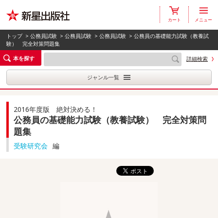
カート
メニュー
トップ
>
公務員試験
>
公務員試験
>
公務員試験
> 公務員の基礎能力試験（教養試
験） 完全対策問題集
本を探す
詳細検索
ジャンル一覧
2016年度版 絶対決める！
公務員の基礎能力試験（教養試験） 完全対策問
題集
受験研究会
編