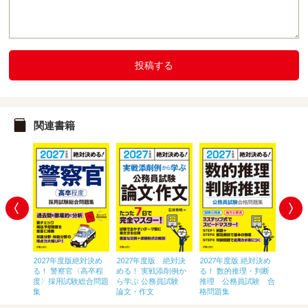
投稿する
関連書籍
 絶対決
2027年度版絶対決め
2027年度版 絶対決
2027年度版 絶対決め
2028
〈高卒
る！ 警察官〈高卒程
める！ 実戦添削例か
る！ 数的推理・判断
員[初
験 総合
度〉採用試験総合問題
ら学ぶ 公務員試験
推理 公務員試験 合
集
論文・作文
格問題集