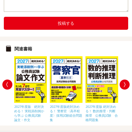
投稿する
関連書籍
 絶対決
2027年度版 絶対決
2027年度版絶対決め
2027年度版 絶対決め
2028
〈高卒
める！ 実戦添削例か
る！ 警察官〈高卒程
る！ 数的推理・判断
員[初
験 総合
ら学ぶ 公務員試験
度〉採用試験総合問題
推理 公務員試験 合
論文・作文
集
格問題集