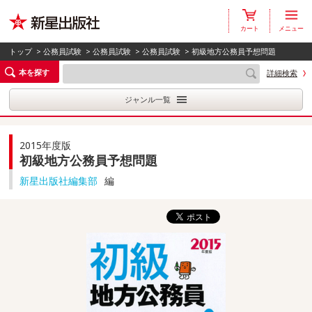
カート
メニュー
トップ
>
公務員試験
>
公務員試験
>
公務員試験
> 初級地方公務員予想問題
本を探す
詳細検索
ジャンル一覧
2015年度版
初級地方公務員予想問題
新星出版社編集部
編