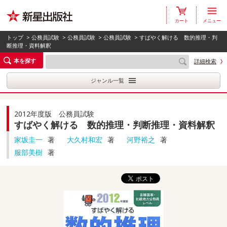
カート
メニュー
トップ
>
公務員試験
>
公務員試験
>
公務員試験
> すばやく解ける 数的推理・判
断推理・資料解釈
本を探す
詳細検索
ジャンル一覧
2012年度版 公務員試験
すばやく解ける 数的推理・判断推理・資料解釈
家坂圭一
著
大久村和宏
著
河野裕之
著
服部美樹
著