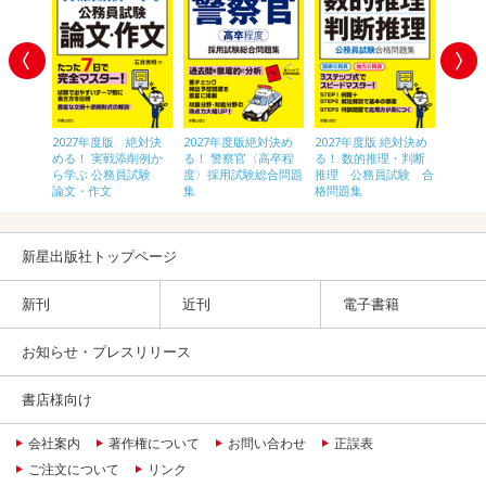
 絶対決
2027年度版 絶対決
2027年度版絶対決め
2027年度版 絶対決め
2028
〈高卒
める！ 実戦添削例か
る！ 警察官〈高卒程
る！ 数的推理・判断
員[初
験 総合
ら学ぶ 公務員試験
度〉採用試験総合問題
推理 公務員試験 合
論文・作文
集
格問題集
新星出版社トップページ
新刊
近刊
電子書籍
お知らせ・プレスリリース
書店様向け
会社案内
著作権について
お問い合わせ
正誤表
ご注文について
リンク