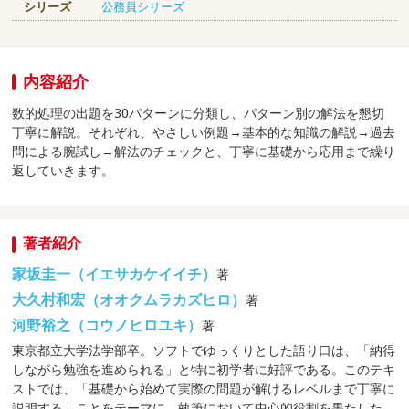
シリーズ
公務員シリーズ
内容紹介
数的処理の出題を30パターンに分類し、パターン別の解法を懇切
丁寧に解説。それぞれ、やさしい例題→基本的な知識の解説→過去
問による腕試し→解法のチェックと、丁寧に基礎から応用まで繰り
返していきます。
著者紹介
家坂圭一（イエサカケイイチ）
著
大久村和宏（オオクムラカズヒロ）
著
河野裕之（コウノヒロユキ）
著
東京都立大学法学部卒。ソフトでゆっくりとした語り口は、「納得
しながら勉強を進められる」と特に初学者に好評である。このテキ
ストでは、「基礎から始めて実際の問題が解けるレベルまで丁寧に
説明する」ことをテーマに、執筆において中心的役割を果たした。