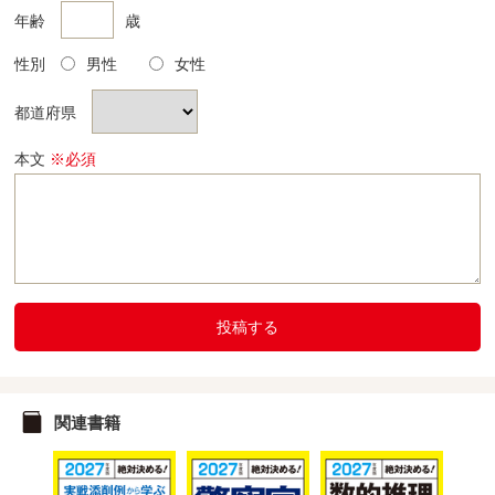
年齢
歳
性別
男性
女性
都道府県
本文
※必須
投稿する
関連書籍