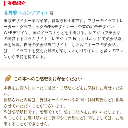
LESSON11 スーパーで買い物をする
著者紹介
LESSON12 ジムで運動する
菅野彩（カンノアヤ）
著
【CHAPTER③ おうち編】
LESSON13 料理をする
東京デザイナー学院卒業。愛媛県松山市在住。フリーのイラストレ
LESSON14 洗濯＆掃除をする
ーター・グラフィック/WEBデザイナー。企業の広告デザイン、
LESSON15 おうちでゴロゴロする
WEBデザイン、挿絵イラストなどを手掛ける。レアジョブ英会話
LESSON16 ネットショッピングをする
の運営するコラムサイト「レアジョブ English Lab」にて英会話漫
LESSON17 オンラインデートをする
画を連載。自身の英会話専門サイト「しろねこトーフの英会話」
LESSON18 ホームパーティーをする
は、「イラストを交えた解説が楽しくわかりやすい」と多くのファ
LESSON19 美容ケアをする
ンから支持を得ている。
【CHAPTER④ お仕事編】
LESSON20 電話対応をする
LESSON21 会議で話し合う
この本へのご感想をお寄せください
LESSON22 上司で相談をする
LESSON23 取引先に出向く
本書をお読みになったご意見・ご感想などをお気軽にお寄せくださ
LESSON24 仕事でのミス
い。
【CHAPTER⑤ おでかけ編】
投稿された内容は、弊社ホームページや新聞・雑誌広告などに掲載
LESSON25 キャンプを楽しむ
させていただくことがございます。
LESSON26 フェスに行く
※は必須項目です。恐縮ですが、必ずご記入をお願いいたします。
LESSON27 神社巡りをする
※こちらにお送り頂いたご質問やご要望などに関しましては、お返
LESSON28 海外旅行 ～その1～
事することができません。