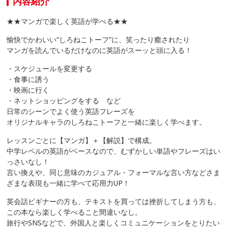
内容紹介
★★マンガで楽しく英語が学べる★★
愉快でかわいい“しろねこトーフ”に、笑ったり癒されたり
マンガを読んでいるだけなのに英語がスーッと頭に入る！
・スケジュールを変更する
・食事に誘う
・映画に行く
・ネットショッピングをする など
日常のシーンでよく使う英語フレーズを
オリジナルキャラのしろねこトーフと一緒に楽しく学べます。
レッスンごとに【マンガ】＋【解説】で構成。
中学レベルの英語がベースなので、むずかしい単語やフレーズはい
っさいなし！
言い換えや、同じ意味のカジュアル・フォーマルな言い方などさま
ざまな表現も一緒に学べて応用力UP！
英会話ビギナーの方も、テキストを買っては挫折してしまう方も、
この本なら楽しく学べること間違いなし。
旅行やSNSなどで、外国人と楽しくコミュニケーションをとりたい