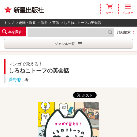
カート
メニュー
トップ
>
趣味・教養
>
語学
>
英語
> しろねこトーフの英会話
本を探す
詳細検索
ジャンル一覧
マンガで覚える！
しろねこトーフの英会話
菅野彩
著