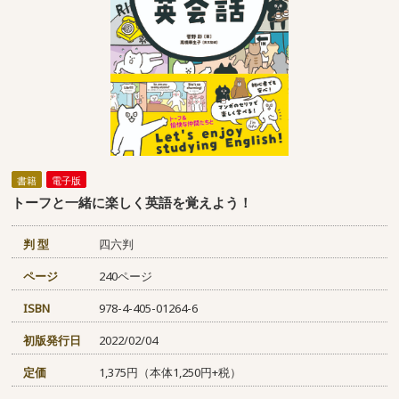
書籍
電子版
トーフと一緒に楽しく英語を覚えよう！
判 型
四六判
ページ
240ページ
ISBN
978-4-405-01264-6
初版発行日
2022/02/04
定価
1,375円（本体1,250円+税）