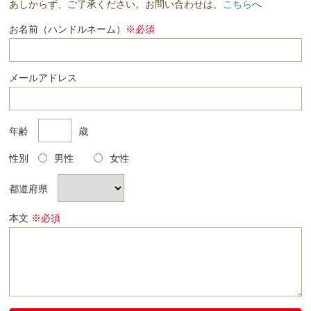
LESSON29 海外旅行 ～その2～
あしからず、ご了承ください。お問い合わせは、
こちら
へ
お名前（ハンドルネーム）
※必須
メールアドレス
年齢
歳
性別
男性
女性
都道府県
本文
※必須