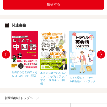
投稿する
関連書籍
英語高
勉強するほど面白くな
本当の発音がわかると
くだけ
る はじめての中国語
リスニング力もアップ
もっと
もっと楽しく トラベ
る本
する！ 発音キャラ図
会話ハ
ル英会話ハンドブック
鑑
新星出版社トップページ