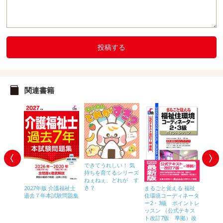
投稿する
関連書籍
！ 気
できてうれしい！ 気
シリーズ
持ちを育てるシリーズ
あ！
ねぇねぇ、どれが す
き？
2027年版 介護福祉士
まるごと覚える 福祉
２０２
過去７年本試験問題集
住環境コーディネータ
ネ過去
ー2・3級 ポイントレ
集
ッスン （公式テキス
ト改訂7版 準拠）改