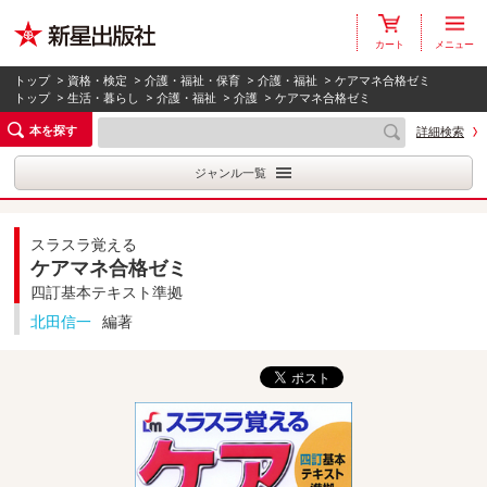
カート
メニュー
トップ
>
資格・検定
>
介護・福祉・保育
>
介護・福祉
> ケアマネ合格ゼミ
トップ
>
生活・暮らし
>
介護・福祉
>
介護
> ケアマネ合格ゼミ
本を探す
詳細検索
ジャンル一覧
スラスラ覚える
ケアマネ合格ゼミ
四訂基本テキスト準拠
北田信一
編著