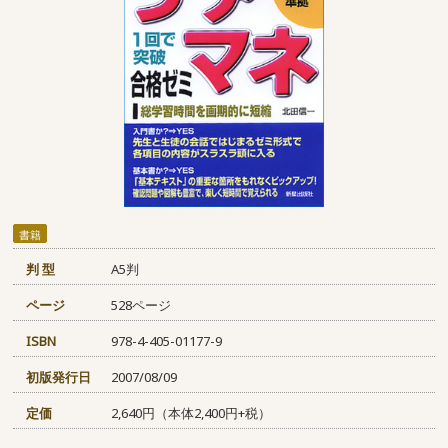
書籍
判 型
A5判
ページ
528ページ
ISBN
978-4-405-01177-9
初版発行日
2007/08/09
定価
2,640円（本体2,400円+税）