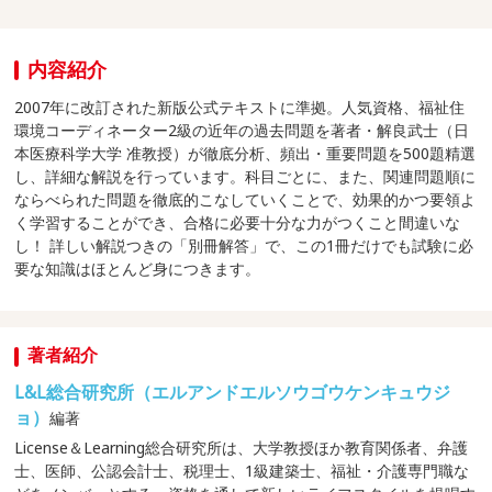
内容紹介
2007年に改訂された新版公式テキストに準拠。人気資格、福祉住
環境コーディネーター2級の近年の過去問題を著者・解良武士（日
本医療科学大学 准教授）が徹底分析、頻出・重要問題を500題精選
し、詳細な解説を行っています。科目ごとに、また、関連問題順に
ならべられた問題を徹底的こなしていくことで、効果的かつ要領よ
く学習することができ、合格に必要十分な力がつくこと間違いな
し！ 詳しい解説つきの「別冊解答」で、この1冊だけでも試験に必
要な知識はほとんど身につきます。
著者紹介
L&L総合研究所（エルアンドエルソウゴウケンキュウジ
ョ）
編著
License＆Learning総合研究所は、大学教授ほか教育関係者、弁護
士、医師、公認会計士、税理士、1級建築士、福祉・介護専門職な