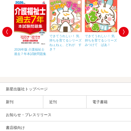
できてうれしい！ 気
できてうれしい！ 気
持ちを育てるシリーズ
持ちを育てるシリーズ
ねぇねぇ、どれが す
みつけて ばあ！
き？
 福祉
2026年版 介護福祉士
２０２
ィネータ
過去７年本試験問題集
ネ過去
イントレ
集
テキス
準拠）改
新星出版社トップページ
新刊
近刊
電子書籍
お知らせ・プレスリリース
書店様向け