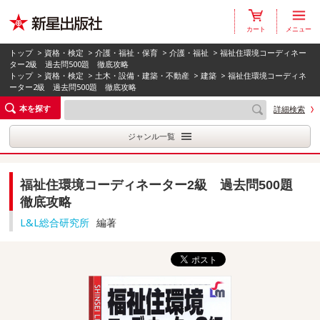
カート
メニュー
トップ
>
資格・検定
>
介護・福祉・保育
>
介護・福祉
> 福祉住環境コーディネー
ター2級 過去問500題 徹底攻略
トップ
>
資格・検定
>
土木・設備・建築・不動産
>
建築
> 福祉住環境コーディネ
ーター2級 過去問500題 徹底攻略
本を探す
詳細検索
ジャンル一覧
福祉住環境コーディネーター2級 過去問500題
徹底攻略
L&L総合研究所
編著