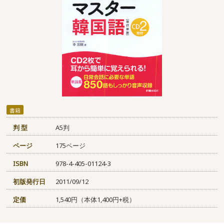
書籍
判 型
A5判
ページ
175ページ
ISBN
978-4-405-01124-3
初版発行日
2011/09/12
定価
1,540円（本体1,400円+税）