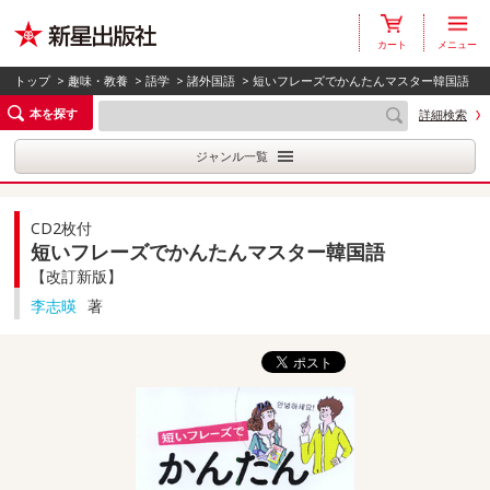
カート
メニュー
トップ
>
趣味・教養
>
語学
>
諸外国語
> 短いフレーズでかんたんマスター韓国語
本を探す
詳細検索
ジャンル一覧
CD2枚付
短いフレーズでかんたんマスター韓国語
【改訂新版】
李志暎
著