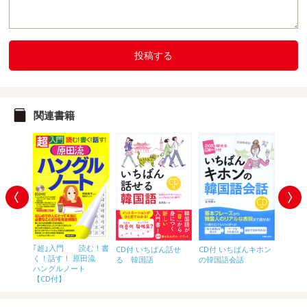
投稿する
関連書籍
｢超｣入門 読む！書
CD付 
10時間で
CD付 いちばんキホン
CD付 いちばん話せ
く！話す！ 原田流
んハング
グル
の韓国語会話
る 韓国語
ハングルノート
【CD付】