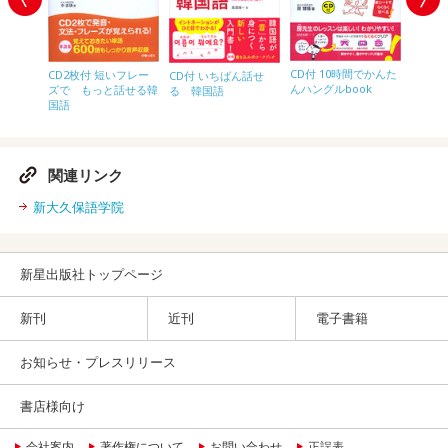
読む！書
CD付 10時間でかんた
CD2枚付 短いフレー
CD付 いちばん話せ
CD2枚
原田流
んハングルbook
ズで もっと話せる韓
る 韓国語
ズでか
ート
国語
韓国語
関連リンク
新大久保語学院
新星出版社トップページ
新刊
近刊
電子書籍
お知らせ・プレスリリース
書店様向け
会社案内
著作権について
お問い合わせ
正誤表