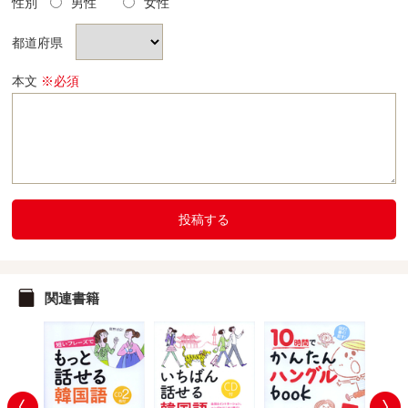
性別
男性
女性
都道府県
本文
※必須
投稿する
関連書籍