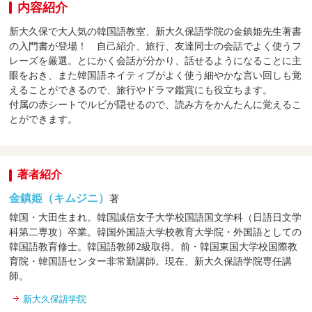
内容紹介
新大久保で大人気の韓国語教室、新大久保語学院の金鎮姫先生著書
の入門書が登場！ 自己紹介、旅行、友達同士の会話でよく使うフ
レーズを厳選。とにかく会話が分かり、話せるようになることに主
眼をおき、また韓国語ネイティブがよく使う細やかな言い回しも覚
えることができるので、旅行やドラマ鑑賞にも役立ちます。
付属の赤シートでルビが隠せるので、読み方をかんたんに覚えるこ
とができます。
著者紹介
金鎮姫（キムジニ）
著
韓国・大田生まれ。韓国誠信女子大学校国語国文学科（日語日文学
科第二専攻）卒業。韓国外国語大学校教育大学院・外国語としての
韓国語教育修士。韓国語教師2級取得。前・韓国東国大学校国際教
育院・韓国語センター非常勤講師。現在、新大久保語学院専任講
師。
新大久保語学院