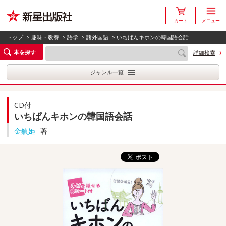
カート
メニュー
トップ
>
趣味・教養
>
語学
>
諸外国語
> いちばんキホンの韓国語会話
本を探す
詳細検索
ジャンル一覧
CD付
いちばんキホンの韓国語会話
金鎮姫
著