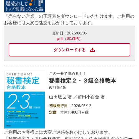
「売らない営業」の正誤表をダウンロードいただけます。ご利用の
お客様には大変ご迷惑をおかけしております。
更新日：
2026/06/05
pdf（60.0KB）
ダウンロードする
この一冊で決める！！
秘書検定２・３級合格教本
改訂第4版
山田敏世 著 ／前田小百合 著
初版発行日
2026/03/12
定価
本体1,400円＋税
ご利用のお客様には大変ご迷惑をおかけしております。
「秘書検定２・３級合格教本 改訂第4版」の正誤表をダウンロー