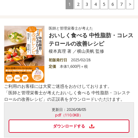
1
2
3
4
5
6
7
>
医師と管理栄養士が考えた
おいしく食べる 中性脂肪・コレス
テロールの改善レシピ
榎本真理 著 ／横山美帆 監修
初版発行日
2025/02/28
定価
本体1,600円＋税
ご利用のお客様には大変ご迷惑をおかけしております。
「医師と管理栄養士が考えたおいしく食べる 中性脂肪・コレステ
ロールの改善レシピ」の正誤表をダウンロードいただけます。
更新日：
2026/08/05
pdf（110.0KB）
ダウンロードする