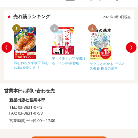
売れ筋ランキング
2026年8月3日現在
1
2
3
4
美しく正しい字が書け
しっか
鶏むねおかず横丁 鶏む
る ペン字練習帳
ルデッ
サクッとわかる ビジネ
になる
ね2㎏を使いきり！
ロット
ス教養 投資の基本
りおき
320
営業本部お問い合わせ先
新星出版社営業本部
TEL: 03-3831-0743
FAX: 03-3831-0758
営業時間 平日9:00～17:00