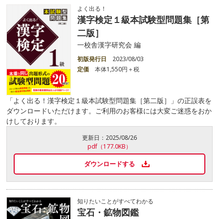
よく出る！
漢字検定１級本試験型問題集［第
二版］
一校舎漢字研究会 編
初版発行日
2023/08/03
定価
本体1,550円＋税
「よく出る！漢字検定１級本試験型問題集［第二版］」の正誤表を
ダウンロードいただけます。ご利用のお客様には大変ご迷惑をおか
けしております。
更新日：
2025/08/26
pdf（177.0KB）
ダウンロードする
知りたいことがすべてわかる
宝石・鉱物図鑑