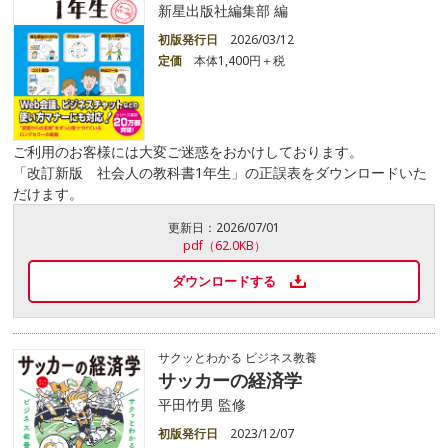
新星出版社編集部 編
初版発行日
2026/03/12
定価
本体1,400円＋税
ご利用のお客様には大変ご迷惑をおかけしております。
「改訂新版 社会人の教科書1年生」の正誤表をダウンロードいた
だけます。
更新日：
2026/07/01
pdf（62.0KB）
ダウンロードする
サクッとわかる ビジネス教養
サッカーの経済学
平田竹男 監修
初版発行日
2023/12/07