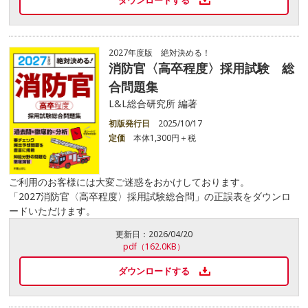
2027年度版 絶対決める！
消防官〈高卒程度〉採用試験 総
合問題集
L&L総合研究所 編著
初版発行日
2025/10/17
定価
本体1,300円＋税
ご利用のお客様には大変ご迷惑をおかけしております。
「2027消防官〈高卒程度〉採用試験総合問」の正誤表をダウンロ
ードいただけます。
更新日：
2026/04/20
pdf（162.0KB）
ダウンロードする