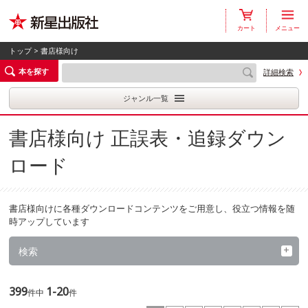
カート
メニュー
トップ
> 書店様向け
本を探す
詳細検索
ジャンル一覧
書店様向け 正誤表・追録ダウン
ロード
書店様向けに各種ダウンロードコンテンツをご用意し、役立つ情報を随
時アップしています
検索
399
1-20
件中
件