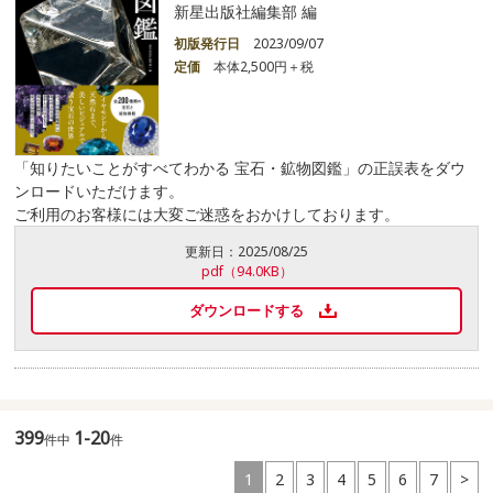
新星出版社編集部 編
初版発行日
2023/09/07
定価
本体2,500円＋税
「知りたいことがすべてわかる 宝石・鉱物図鑑」の正誤表をダウ
ンロードいただけます。
ご利用のお客様には大変ご迷惑をおかけしております。
更新日：
2025/08/25
pdf（94.0KB）
ダウンロードする
399
1-20
件中
件
1
2
3
4
5
6
7
>