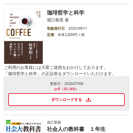
珈琲哲学と科学
堀口俊英 著
初版発行日
2025/09/11
定価
本体2,800円＋税
ご利用のお客様には大変ご迷惑をおかけしております。
「珈琲哲学と科学」の正誤表をダウンロードいただけます。
更新日：
2026/07/06
pdf（85.0KB）
ダウンロードする
改訂新版
社会人の教科書 １年生