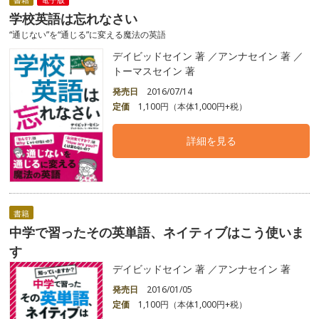
学校英語は忘れなさい
“通じない”を“通じる”に変える魔法の英語
デイビッドセイン 著 ／アンナセイン 著 ／
トーマスセイン 著
発売日
2016/07/14
定価
1,100円（本体1,000円+税）
詳細を見る
書籍
中学で習ったその英単語、ネイティブはこう使いま
す
デイビッドセイン 著 ／アンナセイン 著
発売日
2016/01/05
定価
1,100円（本体1,000円+税）