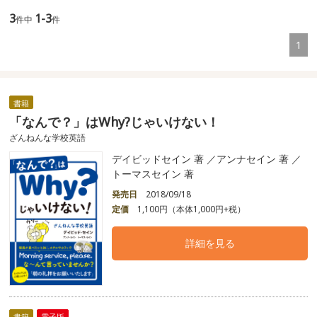
3
1-3
件中
件
1
書籍
「なんで？」はWhy?じゃいけない！
ざんねんな学校英語
デイビッドセイン 著 ／アンナセイン 著 ／
トーマスセイン 著
発売日
2018/09/18
定価
1,100円（本体1,000円+税）
詳細を見る
書籍
電子版