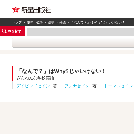
トップ
>
趣味・教養
>
語学
>
英語
> 「なんで？」はWhy?じゃいけない！
本を探す
「なんで？」はWhy?じゃいけない！
ざんねんな学校英語
デイビッドセイン
著
アンナセイン
著
トーマスセイン