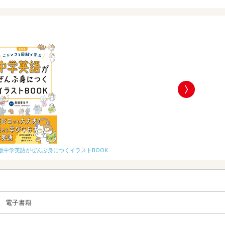
勉強するほど面白
版中学英語がぜんぶ身につくイラストBOOK
電子書籍