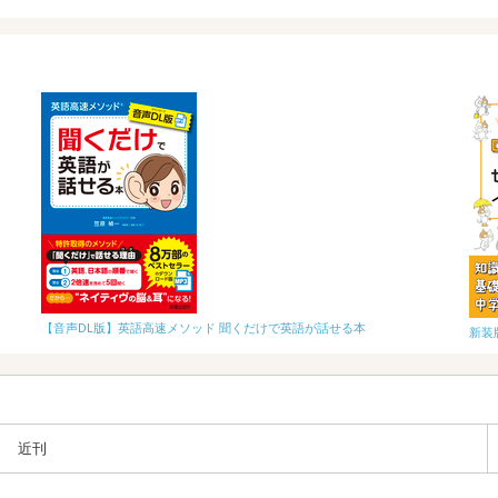
【音声DL版】英語高速メソッド 聞くだけで英語が話せる本
新装
近刊