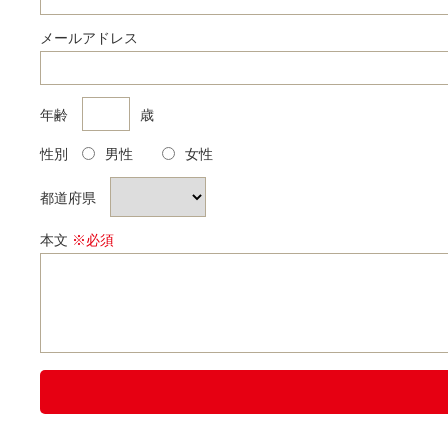
メールアドレス
年齢
歳
性別
男性
女性
都道府県
本文
※必須