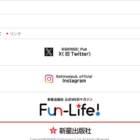
て
リンク
Copyright© SHINSEI Publishing Co.,Ltd. All Rights Reserved.