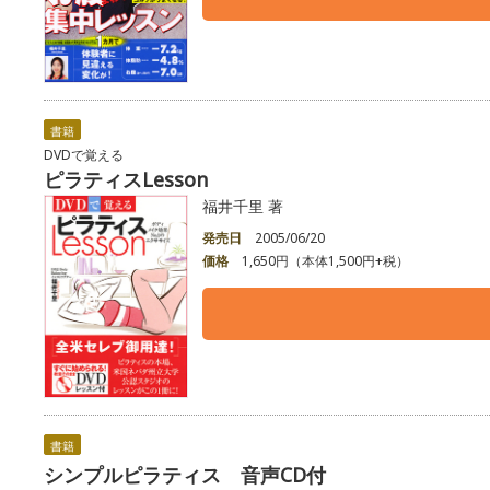
書籍
DVDで覚える
ピラティスLesson
福井千里 著
発売日
2005/06/20
価格
1,650円（本体1,500円+税）
書籍
シンプルピラティス 音声CD付