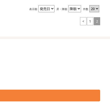
表示順
昇・降順
件数
<
1
2