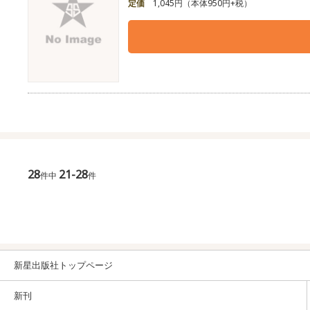
定価
1,045円（本体950円+税）
28
21-28
件中
件
新星出版社トップページ
新刊