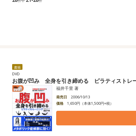
件中
件
書籍
DVD
お腹が凹み 全身を引き締める ピラティストレ
福井千里 著
発売日
2006/10/13
価格
1,650円（本体1,500円+税）