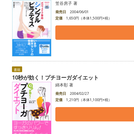
笠谷房子 著
発売日
2004/06/01
定価
1,650円（本体1,500円+税）
書籍
10秒が効く！プチヨーガダイエット
綿本彰 著
発売日
2004/02/27
定価
1,210円（本体1,100円+税）